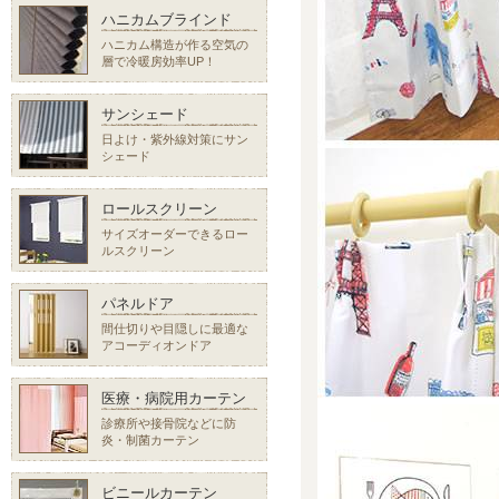
ハニカムブラインド
ハニカム構造が作る空気の
層で冷暖房効率UP！
サンシェード
日よけ・紫外線対策にサン
シェード
ロールスクリーン
サイズオーダーできるロー
ルスクリーン
パネルドア
間仕切りや目隠しに最適な
アコーディオンドア
医療・病院用カーテン
診療所や接骨院などに防
炎・制菌カーテン
ビニールカーテン