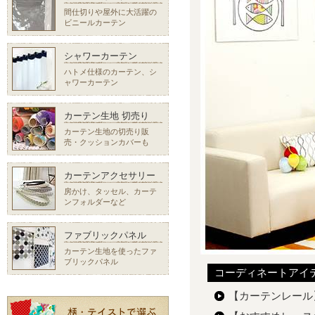
間仕切りや屋外に大活躍の
ビニールカーテン
シャワーカーテン
ハトメ仕様のカーテン、シ
ャワーカーテン
カーテン生地 切売り
カーテン生地の切売り販
売・クッションカバーも
カーテンアクセサリー
房かけ、タッセル、カーテ
ンフォルダーなど
ファブリックパネル
カーテン生地を使ったファ
ブリックパネル
コーディネートアイ
【カーテンレー