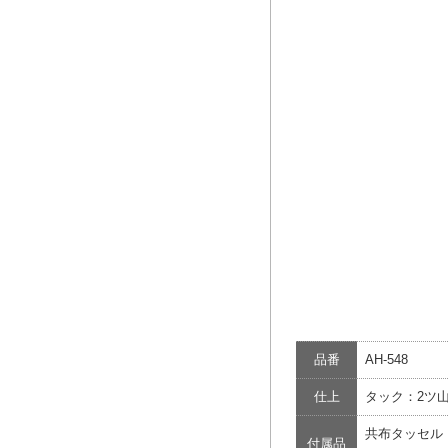
品番
AH-548
仕上
タック：2ツ
共布タッセル
付属品