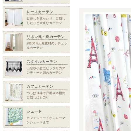
レースカーテン
日差しを遮ったり、目隠し
したりと大事なカーテン
リネン風・綿カーテン
綿100％天然素材のナチュラ
ルカーテン
スタイルカーテン
出窓や小窓にピッタリのア
ンティーク調のカーテン
カフェカーテン
つっぱり棒で戸棚や本棚の
目隠しにもOK！
シェード
カフェシェードからローマ
ンシェードまで