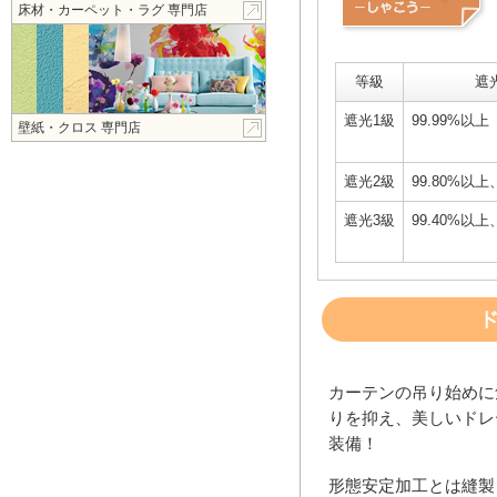
床材・カーペット・ラグ 専門店
等級
遮
遮光1級
99.99%以上
壁紙・クロス 専門店
遮光2級
99.80%以上
遮光3級
99.40%以上
カーテンの吊り始めに
りを抑え、美しいドレ
装備！
形態安定加工とは縫製