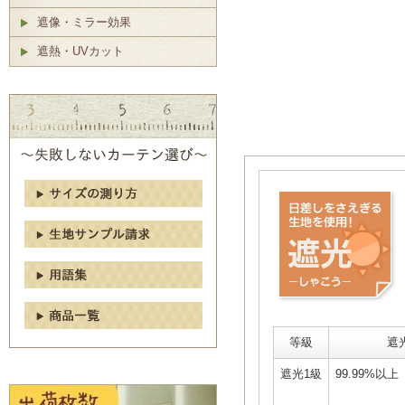
遮像・ミラー効果
遮熱・UVカット
等級
遮
遮光1級
99.99%以上