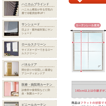
ハニカムブラインド
ハニカム構造が作る空気の
層で冷暖房効率UP！
サンシェード
日よけ・紫外線対策にサン
シェード
ロールスクリーン
サイズオーダーできるロー
ルスクリーン
パネルドア
間仕切りや目隠しに最適な
アコーディオンドア
医療・病院用カーテン
診療所や接骨院などに防
炎・制菌カーテン
ビニールカーテン