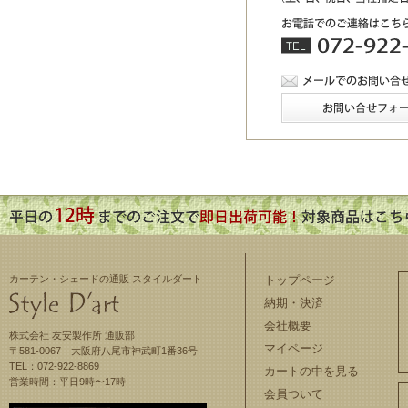
カーテン・シェードの通販 スタイルダート
トップページ
納期・決済
会社概要
株式会社 友安製作所 通販部
マイページ
〒581-0067 大阪府八尾市神武町1番36号
TEL：072-922-8869
カートの中を見る
営業時間：平日9時〜17時
会員ついて