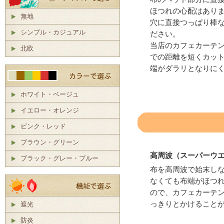
ほつれの心配はあり
無地
穴に直接つっぱり棒
シンプル・カジュアル
ださい。
当店のカフェカーテ
北欧
での距離を短くカッ
端がダラリとなりに
ホワイト・ベージュ
イエロー・オレンジ
ピンク・レッド
ブラウン・グリーン
高周波（スーパーウ
ブラック・グレー・ブルー
布を高周波で始末し
なくても布端がほつ
ので、カフェカーテ
っきりとかけること
遮光
防炎