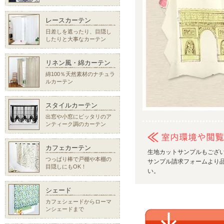
レースカーテン
日差しを遮ったり、目隠し
したりと大事なカーテン
リネン風・綿カーテン
綿100％天然素材のナチュラ
ルカーテン
スタイルカーテン
出窓や小窓にピッタリのア
ンティーク調のカーテン
カフェカーテン
生地カットサンプルもござ
つっぱり棒で戸棚や本棚の
サンプル請求フォームより品
目隠しにもOK！
い。
シェード
カフェシェードからローマ
ンシェードまで