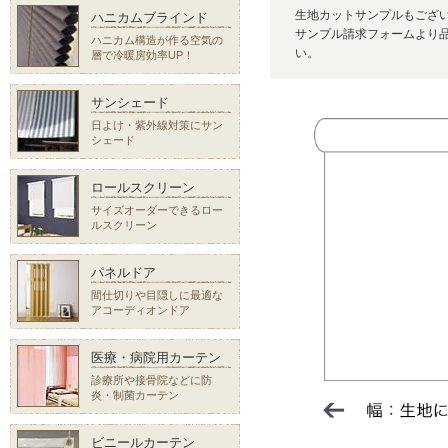
生地カットサンプルもござ
ハニカムブラインド
サンプル請求フォームより品
ハニカム構造が作る空気の
い。
層で冷暖房効率UP！
サンシェード
日よけ・紫外線対策にサン
シェード
ロールスクリーン
サイズオーダーできるロー
ルスクリーン
パネルドア
間仕切りや目隠しに最適な
アコーディオンドア
医療・病院用カーテン
診療所や接骨院などに防
炎・制菌カーテン
ビニールカーテン