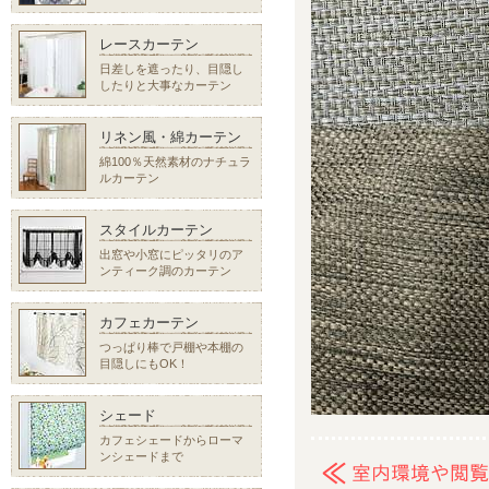
レースカーテン
日差しを遮ったり、目隠し
したりと大事なカーテン
リネン風・綿カーテン
綿100％天然素材のナチュラ
ルカーテン
スタイルカーテン
出窓や小窓にピッタリのア
ンティーク調のカーテン
カフェカーテン
つっぱり棒で戸棚や本棚の
目隠しにもOK！
シェード
カフェシェードからローマ
ンシェードまで