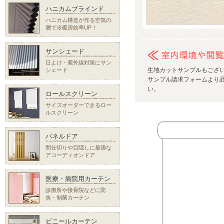
ハニカムブラインド
ハニカム構造が作る空気の
層で冷暖房効率UP！
サンシェード
日よけ・紫外線対策にサン
生地カットサンプルもござ
シェード
サンプル請求フォームより品
い。
ロールスクリーン
サイズオーダーできるロー
ルスクリーン
パネルドア
間仕切りや目隠しに最適な
アコーディオンドア
医療・病院用カーテン
診療所や接骨院などに防
炎・制菌カーテン
ビニールカーテン