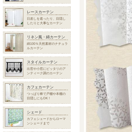
レースカーテン
日差しを遮ったり、目隠し
したりと大事なカーテン
リネン風・綿カーテン
綿100％天然素材のナチュラ
ルカーテン
スタイルカーテン
出窓や小窓にピッタリのア
ンティーク調のカーテン
カフェカーテン
つっぱり棒で戸棚や本棚の
目隠しにもOK！
シェード
カフェシェードからローマ
ンシェードまで