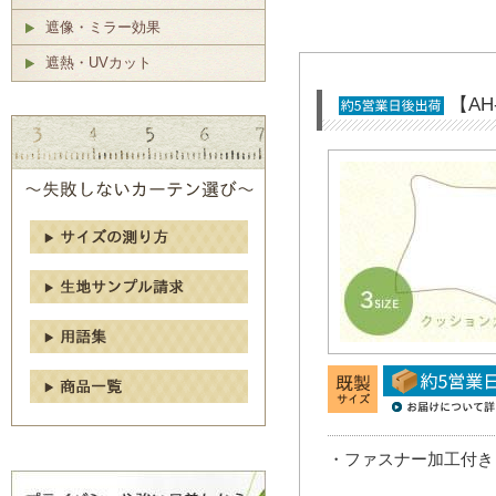
遮像・ミラー効果
遮熱・UVカット
【A
・ファスナー加工付き