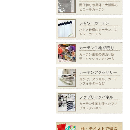
間仕切りや屋外に大活躍の
ビニールカーテン
シャワーカーテン
ハトメ仕様のカーテン、シ
ャワーカーテン
カーテン生地 切売り
カーテン生地の切売り販
売・クッションカバーも
カーテンアクセサリー
房かけ、タッセル、カーテ
ンフォルダーなど
ファブリックパネル
カーテン生地を使ったファ
ブリックパネル