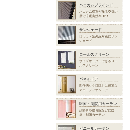
ハニカムブラインド
ハニカム構造が作る空気の
層で冷暖房効率UP！
サンシェード
日よけ・紫外線対策にサン
シェード
ロールスクリーン
サイズオーダーできるロー
ルスクリーン
パネルドア
間仕切りや目隠しに最適な
アコーディオンドア
医療・病院用カーテン
診療所や接骨院などに防
炎・制菌カーテン
ビニールカーテン