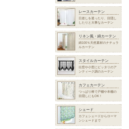
レースカーテン
日差しを遮ったり、目隠し
したりと大事なカーテン
リネン風・綿カーテン
綿100％天然素材のナチュラ
ルカーテン
スタイルカーテン
出窓や小窓にピッタリのア
ンティーク調のカーテン
カフェカーテン
つっぱり棒で戸棚や本棚の
目隠しにもOK！
シェード
カフェシェードからローマ
ンシェードまで