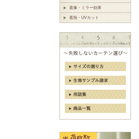
遮像・ミラー効果
遮熱・UVカット