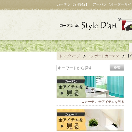
カーテン【YH942】 アーバン（オーダーサ
トップページ
インポートカーテン
【
→カーテン 全アイテムを見る