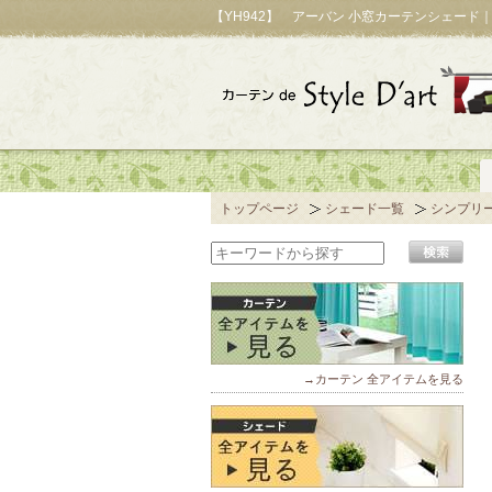
【YH942】 アーバン 小窓カーテンシェード
トップページ
シェード一覧
シンプリ
→カーテン 全アイテムを見る