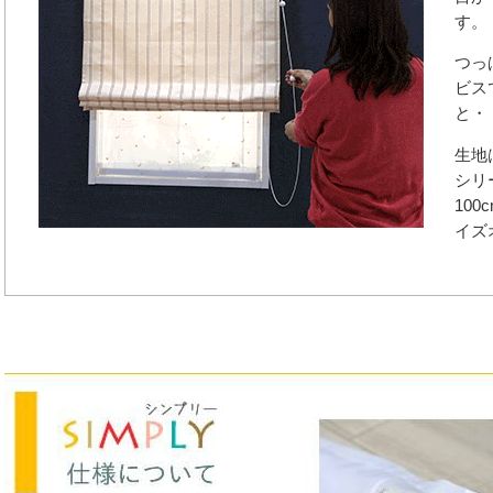
す。
つっ
ビス
と・
生地
シリ
100
イズ