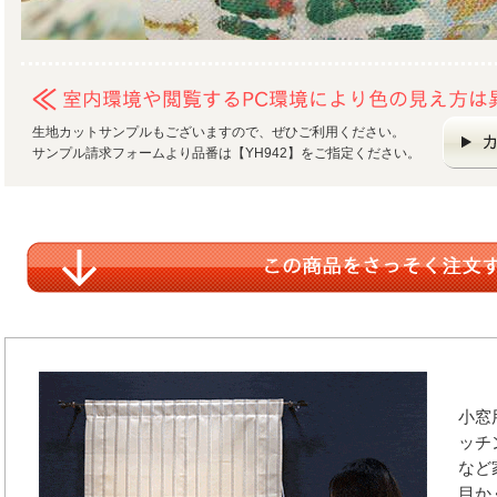
生地カットサンプルもございますので、ぜひご利用ください。
サンプル請求フォームより品番は【YH942】をご指定ください。
小窓
ッチ
など
目か