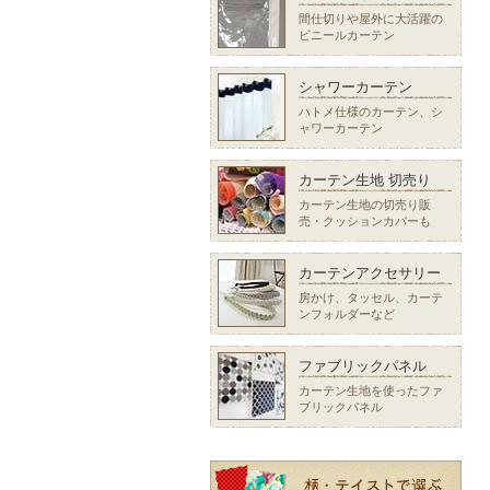
間仕切りや屋外に大活躍の
ビニールカーテン
シャワーカーテン
ハトメ仕様のカーテン、シ
ャワーカーテン
カーテン生地 切売り
カーテン生地の切売り販
売・クッションカバーも
カーテンアクセサリー
房かけ、タッセル、カーテ
ンフォルダーなど
ファブリックパネル
カーテン生地を使ったファ
ブリックパネル