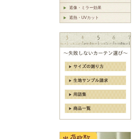
遮像・ミラー効果
遮熱・UVカット