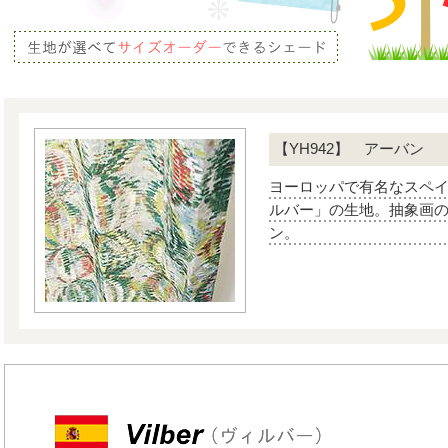
【YH942】 アーバン
ヨーロッパで有名なスペ
ルバー」の生地。抽象画
ン。