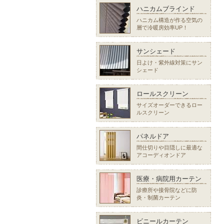
ハニカムブラインド
ハニカム構造が作る空気の
層で冷暖房効率UP！
サンシェード
日よけ・紫外線対策にサン
シェード
ロールスクリーン
サイズオーダーできるロー
ルスクリーン
パネルドア
間仕切りや目隠しに最適な
アコーディオンドア
医療・病院用カーテン
診療所や接骨院などに防
炎・制菌カーテン
ビニールカーテン