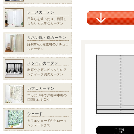
レースカーテン
日差しを遮ったり、目隠し
したりと大事なカーテン
リネン風・綿カーテン
綿100％天然素材のナチュラ
ルカーテン
スタイルカーテン
出窓や小窓にピッタリのア
ンティーク調のカーテン
カフェカーテン
つっぱり棒で戸棚や本棚の
目隠しにもOK！
シェード
カフェシェードからローマ
ンシェードまで