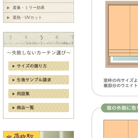
遮像・ミラー効果
遮熱・UVカット