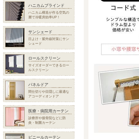
ハニカムブラインド
ハニカム構造が作る空気の
層で冷暖房効率UP！
サンシェード
日よけ・紫外線対策にサン
シェード
ロールスクリーン
サイズオーダーできるロー
ルスクリーン
パネルドア
間仕切りや目隠しに最適な
アコーディオンドア
医療・病院用カーテン
診療所や接骨院などに防
炎・制菌カーテン
ビニールカーテン