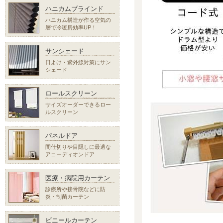
ハニカムブラインド
ハニカム構造が作る空気の
層で冷暖房効率UP！
サンシェード
日よけ・紫外線対策にサン
シェード
ロールスクリーン
サイズオーダーできるロー
ルスクリーン
パネルドア
間仕切りや目隠しに最適な
アコーディオンドア
医療・病院用カーテン
診療所や接骨院などに防
炎・制菌カーテン
ビニールカーテン