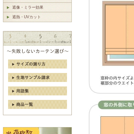
遮像・ミラー効果
遮熱・UVカット