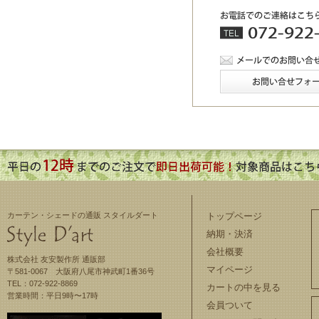
カーテン・シェードの通販 スタイルダート
トップページ
納期・決済
会社概要
株式会社 友安製作所 通販部
マイページ
〒581-0067 大阪府八尾市神武町1番36号
TEL：072-922-8869
カートの中を見る
営業時間：平日9時〜17時
会員ついて