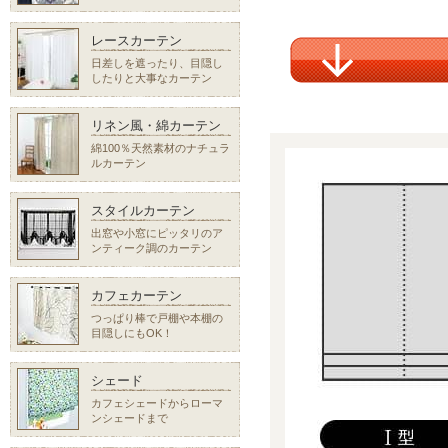
レースカーテン
日差しを遮ったり、目隠し
したりと大事なカーテン
リネン風・綿カーテン
綿100％天然素材のナチュラ
ルカーテン
スタイルカーテン
出窓や小窓にピッタリのア
ンティーク調のカーテン
カフェカーテン
つっぱり棒で戸棚や本棚の
目隠しにもOK！
シェード
カフェシェードからローマ
ンシェードまで