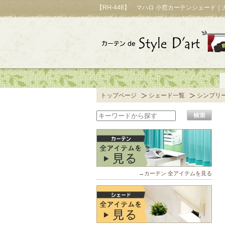
【RH-448】 マハロ 小窓カーテンシェード
トップページ
シェード一覧
シンプリ
→カーテン 全アイテムを見る