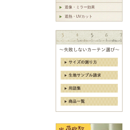
遮像・ミラー効果
遮熱・UVカット