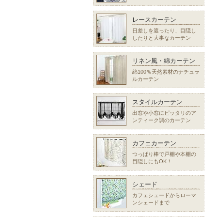
レースカーテン
日差しを遮ったり、目隠し
したりと大事なカーテン
リネン風・綿カーテン
綿100％天然素材のナチュラ
ルカーテン
スタイルカーテン
出窓や小窓にピッタリのア
ンティーク調のカーテン
カフェカーテン
つっぱり棒で戸棚や本棚の
目隠しにもOK！
シェード
カフェシェードからローマ
ンシェードまで