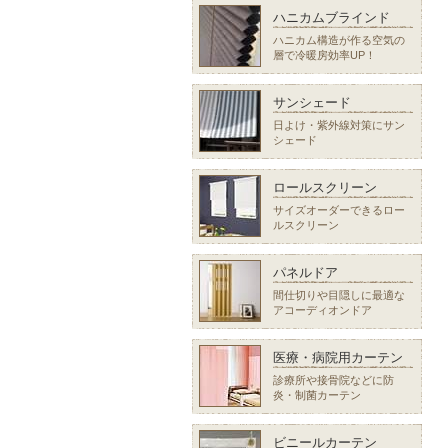
ハニカムブラインド
ハニカム構造が作る空気の
層で冷暖房効率UP！
サンシェード
日よけ・紫外線対策にサン
シェード
ロールスクリーン
サイズオーダーできるロー
ルスクリーン
パネルドア
間仕切りや目隠しに最適な
アコーディオンドア
医療・病院用カーテン
診療所や接骨院などに防
炎・制菌カーテン
ビニールカーテン