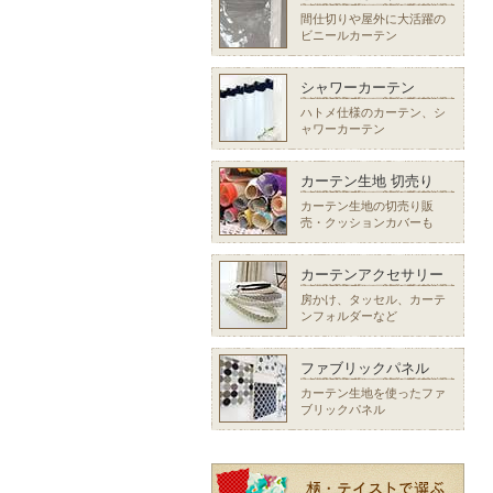
間仕切りや屋外に大活躍の
ビニールカーテン
シャワーカーテン
ハトメ仕様のカーテン、シ
ャワーカーテン
カーテン生地 切売り
カーテン生地の切売り販
売・クッションカバーも
カーテンアクセサリー
房かけ、タッセル、カーテ
ンフォルダーなど
ファブリックパネル
カーテン生地を使ったファ
ブリックパネル