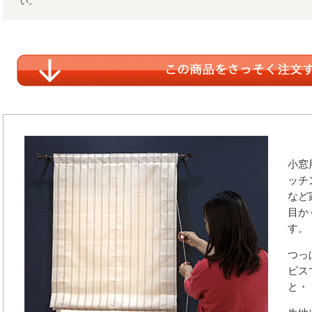
い。
小窓
ッチ
など
目か
す。
つっ
ビス
と・