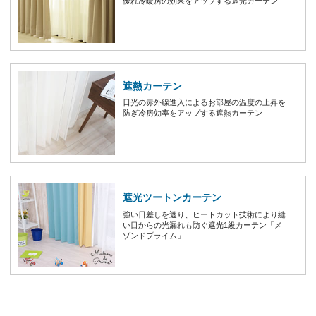
優れ冷暖房の効果をアップする遮光カーテン
遮熱カーテン
日光の赤外線進入によるお部屋の温度の上昇を
防ぎ冷房効率をアップする遮熱カーテン
遮光ツートンカーテン
強い日差しを遮り、ヒートカット技術により縫
い目からの光漏れも防ぐ遮光1級カーテン「メ
ゾンドプライム」