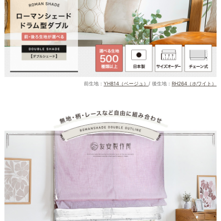
前生地：
YH814（ベージュ）
/ 後生地：
RH264（ホワイト）