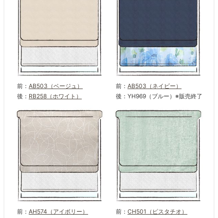
前：
AB503（ベージュ）
前：
AB503（ネイビー）
後：
RB258（ホワイト）
後：YH969（ブルー）※販売終了
前：
AH574（アイボリー）
前：
CH501（ピスタチオ）