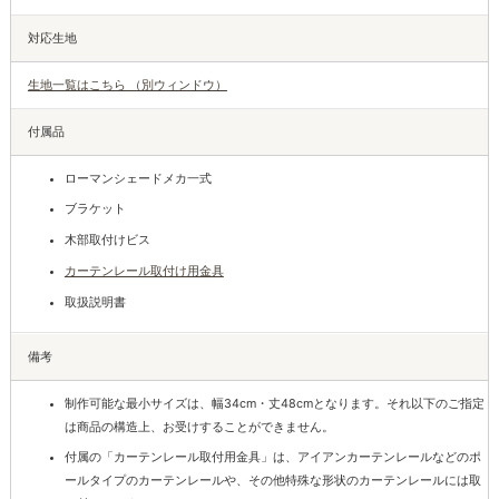
対応生地
生地一覧はこちら （別ウィンドウ）
付属品
ローマンシェードメカ一式
ブラケット
木部取付けビス
カーテンレール取付け用金具
取扱説明書
備考
制作可能な最小サイズは、幅34cm・丈48cmとなります。それ以下のご指定
は商品の構造上、お受けすることができません。
付属の「カーテンレール取付用金具」は、アイアンカーテンレールなどのポ
ールタイプのカーテンレールや、その他特殊な形状のカーテンレールには取