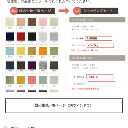
「後生地」の品番とカラーをそれぞれ入力してください。
前：
YH853
前：
YH811
前：
AH5002
前：
YS7001
前：
AH579（イエロー）
前：
AH578（ブラウン）
後：
RH412
後：
RB258（ピンク）
後：
RB258（ホワイト）
後：
RB258（ホワイト）
後：
RB258（ホワイト）
後：
RB258（ホワイト）
前：
YH812
前：
AB503
前：
YH988（ブルー）
前：
yh8005（ベージュ）
前：
YH986（グレー）
前：
YH814（ベージュ）
対応生地一覧ページ（別ウィンドウ）
後：
RB258（ブルー）
後：
RH412
後：
RB258（ホワイト）
後：
RB258（ホワイト）
後：
RB258（ホワイト）
後：
RB258（ホワイト）