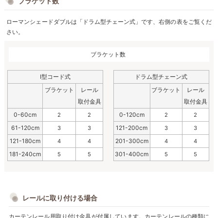
ブラケット数
ローマンシェードダブルは「ドラム型チェーン式」です、右側の表をご覧くだ
さい。
ブラケット数
I型コード式
ドラム型チェーン式
前：
YH843
前：
YH805（ピンク）
前：
YH842（オレンジ）
前：
YH845
前：
YH984（マスタード）
前：
YH8000
ブラケット
レール
ブラケット
レール
後：
RB238
後：
RB258（ホワイト）
後：
RB258（ホワイト）
後：
RB259
後：
RB238
後：
RB258（ホワイト）
取付金具
取付金具
0-60cm
0-120cm
2
2
2
2
61-120cm
121-200cm
3
3
3
3
121-180cm
201-300cm
4
4
4
4
181-240cm
301-400cm
5
5
5
5
レールに取り付ける場合
カーテンレール用取り付け金具が付属しています。カーテンレールの種類に