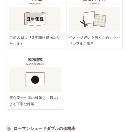
WARRANTY
SAMPLE
ご購入日より3年間品質保証い
イメージ違いを防ぐためカラー
たします
サンプルご用意
国内縫製
MADE IN JAPAN
安心安全の国内縫製と、職人に
よる丁寧な縫製
ローマンシェードダブルの価格表