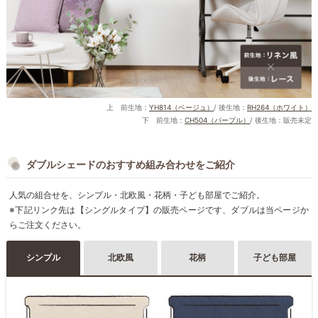
上 前生地：
YH814（ベージュ）
/ 後生地：
RH264（ホワイト）
下 前生地：
CH504（パープル）
/ 後生地：販売未定
ダブルシェードのおすすめ組み合わせをご紹介
人気の組合せを、シンプル・北欧風・花柄・子ども部屋でご紹介。
※下記リンク先は【シングルタイプ】の販売ページです、ダブルは当ページか
らご注文ください。
シンプル
北欧風
花柄
子ども部屋