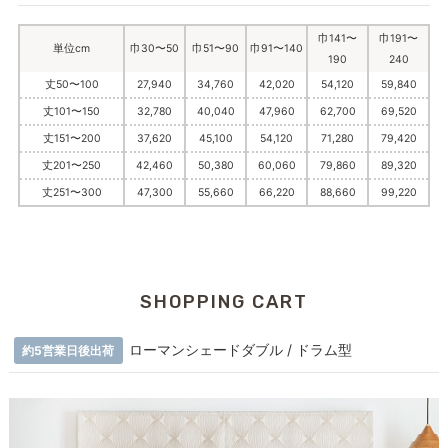
巾141〜
巾191〜
単位cm
巾30〜50
巾51〜90
巾91〜140
190
240
丈50〜100
27,940
34,760
42,020
54,120
59,840
丈101〜150
32,780
40,040
47,960
62,700
69,520
丈151〜200
37,620
45,100
54,120
71,280
79,420
丈201〜250
42,460
50,380
60,060
79,860
89,320
丈251〜300
47,300
55,660
66,220
88,660
99,220
SHOPPING CART
ローマンシェードダブル / ドラム型
約5営業日後出荷