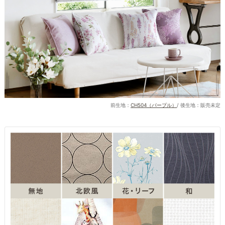
前生地：
CH504（パープル）
/ 後生地：販売未定