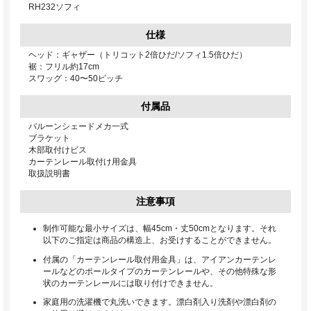
RH232ソフィ
仕様
ヘッド：ギャザー（トリコット2倍ひだ/ソフィ1.5倍ひだ）
裾：フリル約17cm
スワッグ：40〜50ピッチ
付属品
バルーンシェードメカ一式
ブラケット
木部取付けビス
カーテンレール取付け用金具
取扱説明書
注意事項
制作可能な最小サイズは、幅45cm・丈50cmとなります。それ
以下のご指定は商品の構造上、お受けすることができません。
付属の「カーテンレール取付用金具」は、アイアンカーテンレ
ールなどのポールタイプのカーテンレールや、その他特殊な形
状のカーテンレールには取り付けできません。
家庭用の洗濯機で丸洗いできます。漂白剤入り洗剤や漂白剤の