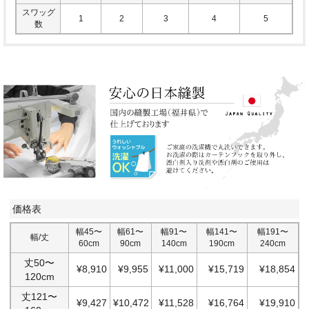
スワッグ
1
2
3
4
5
数
価格表
幅45〜
幅61〜
幅91〜
幅141〜
幅191〜
幅/丈
60cm
90cm
140cm
190cm
240cm
丈50〜
¥8,910
¥9,955
¥11,000
¥15,719
¥18,854
120cm
丈121〜
¥9,427
¥10,472
¥11,528
¥16,764
¥19,910