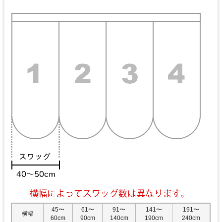
45〜
61〜
91〜
141〜
191〜
横幅
60cm
90cm
140cm
190cm
240cm