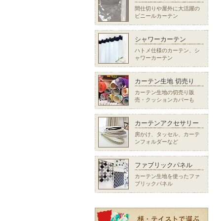
間仕切りや屋外に大活躍の
ビニールカーテン
シャワーカーテン
ハトメ仕様のカーテン、シ
ャワーカーテン
カーテン生地 切売り
カーテン生地の切売り販
売・クッションカバーも
カーテンアクセサリー
房かけ、タッセル、カーテ
ンフォルダーなど
ファブリックパネル
カーテン生地を使ったファ
ブリックパネル