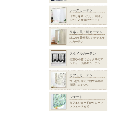
レースカーテン
日差しを遮ったり、目隠し
したりと大事なカーテン
リネン風・綿カーテン
綿100％天然素材のナチュラ
ルカーテン
スタイルカーテン
出窓や小窓にピッタリのア
ンティーク調のカーテン
カフェカーテン
つっぱり棒で戸棚や本棚の
目隠しにもOK！
シェード
カフェシェードからローマ
ンシェードまで