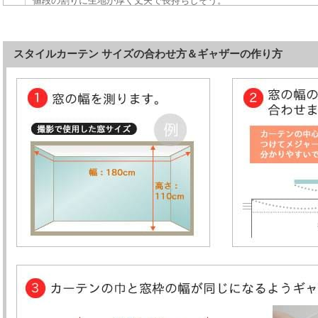
値段の割りに生地が厚く丈夫で長持ちしそう。
外からの視界は遮るのに、光はしっかり通すので部屋は明るく、プ
フリルが可愛く、部屋が上品な雰囲気になり満足してます。
スタイルカーテン サイズの合わせ方＆ギャザーの作り方
マカロンバナナさま
到着後早速取り付けました。想像通り、出窓にピッタリ！
外からの目隠しにもなります。でも光はちゃんと入り満足です。次
です。
迅速な対応ありがとうございました
ミーミさま
以前使っていたレースのカーテンが破けてきたため、手頃でしっか
たのですが種類も少なく思っているような物に出会えず、こちらを見
みもしっかりあり縫製も丁寧で満足しています。ただ、私のイメー
生地見本を確認してから、購入するのがベストかと思いました。
abimamaさま
取り付け方法の説明がわかりやすかったのでスムーズに取り付ける
レースはイメージ通りでした。