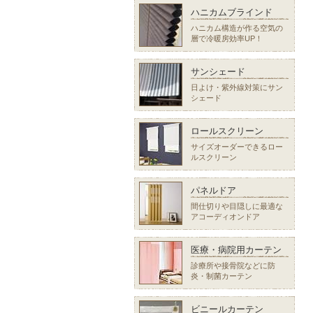
ハニカムブラインド
ハニカム構造が作る空気の
層で冷暖房効率UP！
サンシェード
日よけ・紫外線対策にサン
シェード
ロールスクリーン
サイズオーダーできるロー
ルスクリーン
パネルドア
間仕切りや目隠しに最適な
アコーディオンドア
医療・病院用カーテン
診療所や接骨院などに防
炎・制菌カーテン
ビニールカーテン