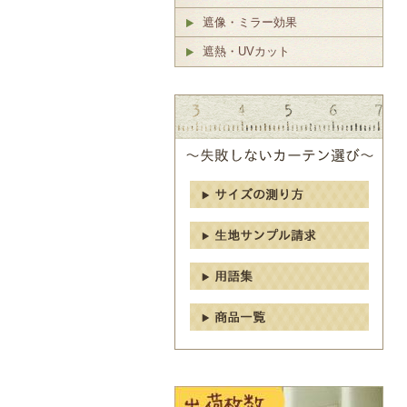
遮像・ミラー効果
遮熱・UVカット