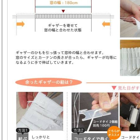
チャイ さま
月曜日に注文して火曜日に届きました。
イメージどおりのカーテンがきて、満足しています。
noanさま
巾:180cmｘ丈:100cmの出窓に付けました。
巾が、かなり細かいギャザーになっていて、思い通りに調整できま
最初にいくつのギャザーがあるかわかっていたらフックの数を簡単に
模様はないほうがいいと思っていましたが、付けたらやっぱりあっ
じになりとっても良かったです。
すてきなカーテンをありがとうございました。
kaiさま
トリコットのストレートを撰びましたが、とてもキレイでした。レ
でした。
子供部屋にチェルシーも撰びましたが、こちらもかわいいです。ど