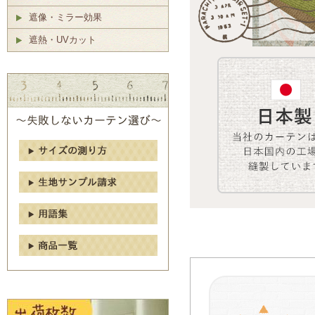
遮像・ミラー効果
遮熱・UVカット