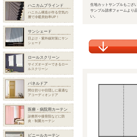
生地カットサンプルもござ
ハニカムブラインド
サンプル請求フォームより品
ハニカム構造が作る空気の
い。
層で冷暖房効率UP！
サンシェード
日よけ・紫外線対策にサン
シェード
ロールスクリーン
サイズオーダーできるロー
ルスクリーン
パネルドア
間仕切りや目隠しに最適な
アコーディオンドア
医療・病院用カーテン
診療所や接骨院などに防
炎・制菌カーテン
ビニールカーテン