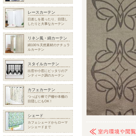
レースカーテン
日差しを遮ったり、目隠し
したりと大事なカーテン
リネン風・綿カーテン
綿100％天然素材のナチュラ
ルカーテン
スタイルカーテン
出窓や小窓にピッタリのア
ンティーク調のカーテン
カフェカーテン
つっぱり棒で戸棚や本棚の
目隠しにもOK！
シェード
カフェシェードからローマ
ンシェードまで