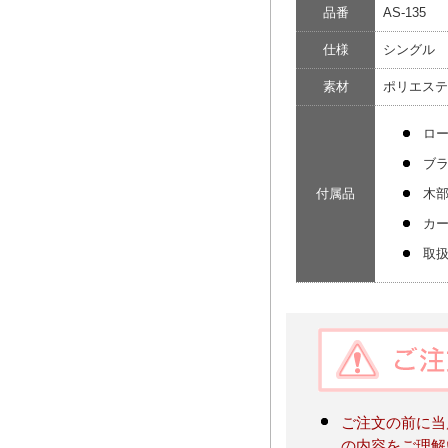
品番
AS-135
仕様
シングル 
素材
ポリエステル
ロ
ブ
付属品
木
カ
取
ご注文の前に当
の内容をご理解