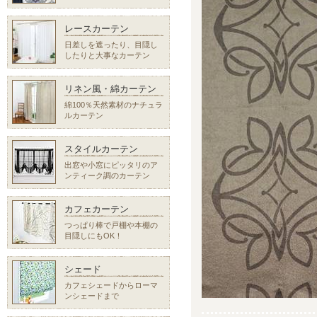
レースカーテン
日差しを遮ったり、目隠し
したりと大事なカーテン
リネン風・綿カーテン
綿100％天然素材のナチュラ
ルカーテン
スタイルカーテン
出窓や小窓にピッタリのア
ンティーク調のカーテン
カフェカーテン
つっぱり棒で戸棚や本棚の
目隠しにもOK！
シェード
カフェシェードからローマ
ンシェードまで