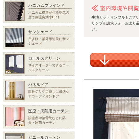
ハニカムブラインド
ハニカム構造が作る空気の
層で冷暖房効率UP！
生地カットサンプルもござ
サンプル請求フォームより品
い。
サンシェード
日よけ・紫外線対策にサン
シェード
ロールスクリーン
サイズオーダーできるロー
ルスクリーン
パネルドア
間仕切りや目隠しに最適な
アコーディオンドア
医療・病院用カーテン
診療所や接骨院などに防
炎・制菌カーテン
ビニールカーテン