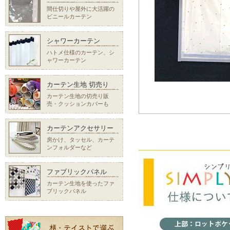
間仕切りや屋外に大活躍の
ビニールカーテン
シャワーカーテン
ハトメ仕様のカーテン、シ
ャワーカーテン
カーテン生地 切売り
カーテン生地の切売り販
売・クッションカバーも
カーテンアクセサリー
房かけ、タッセル、カーテ
ンフォルダーなど
ファブリックパネル
カーテン生地を使ったファ
ブリックパネル