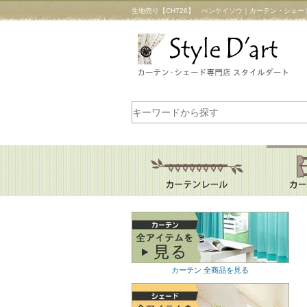
生地売り【CH726】 べンケイソウ｜カーテン・シェー
カーテン 全商品を見る