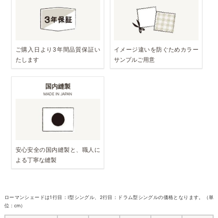
ご購入日より3年間品質保証い
イメージ違いを防ぐためカラー
たします
サンプルご用意
国内縫製
MADE IN JAPAN
安心安全の国内縫製と、職人に
よる丁寧な縫製
ローマンシェードは1行目：I型シングル、2行目：ドラム型シングルの価格となります。（単
位：cm）