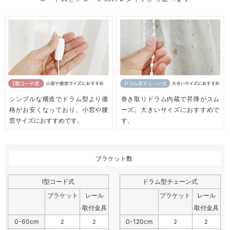
シンプルな構造でドラム型より価
巻き取りドラム内蔵で昇降がスム
格がお安くなっており、小窓や腰
ーズ。大きいサイズにおすすめで
窓サイズにおすすめです。
す。
ブラケット数
I型コード式
ドラム型チェーン式
ブラケット
レール
ブラケット
レール
取付金具
取付金具
0-60cm
0-120cm
2
2
2
2