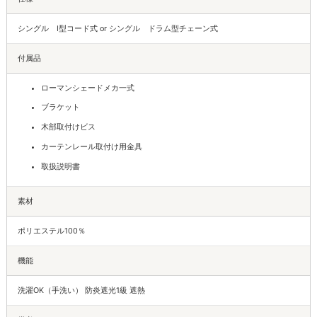
シングル I型コード式 or シングル ドラム型チェーン式
付属品
ローマンシェードメカ一式
ブラケット
木部取付けビス
カーテンレール取付け用金具
取扱説明書
素材
ポリエステル100％
機能
洗濯OK（手洗い） 防炎遮光1級 遮熱