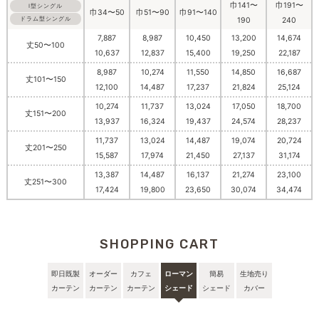
巾141〜
巾191〜
I型シングル
巾34〜50
巾51〜90
巾91〜140
ドラム型シングル
190
240
7,887
8,987
10,450
13,200
14,674
丈50〜100
10,637
12,837
15,400
19,250
22,187
8,987
10,274
11,550
14,850
16,687
丈101〜150
12,100
14,487
17,237
21,824
25,124
10,274
11,737
13,024
17,050
18,700
丈151〜200
13,937
16,324
19,437
24,574
28,237
11,737
13,024
14,487
19,074
20,724
丈201〜250
15,587
17,974
21,450
27,137
31,174
13,387
14,487
16,137
21,274
23,100
丈251〜300
17,424
19,800
23,650
30,074
34,474
SHOPPING CART
即日既製
オーダー
カフェ
ローマン
簡易
生地売り
カーテン
カーテン
カーテン
シェード
シェード
カバー