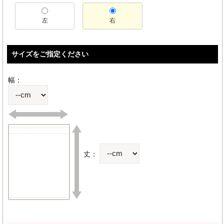
左
右
サイズをご指定ください
幅：
丈：