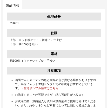
製品情報
生地品番
YH961
仕様
上部…ロッドポケット（袋縫い）仕上げ
下部…裾3つ巻き縫い
素材
綿100%（ウォッシャブル・手洗い）
注意事項
画面でみるカーテンの色と実際の色が異なる場合がありますの
で、事前にカット生地サンプルでの確認をおすすめしていま
す。
→生地サンプル請求はこちら
お洗濯することが可能ですが、縮む可能性があります。
お洗濯の際、漂白剤入り洗剤や漂白剤のご使用は避けてくださ
い。また、綿やリネンなど素材によっては縮む可能性がありま