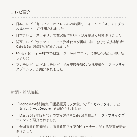
テレビ紹介
日本テレビ「有吉ゼミ」のヒロミの24時間リフォームで「
ステンドグラ
ス風シート
」が使用されました
日本テレビ「スッキリ」で友安製作所Cafe 浅草橋店が紹介されました
関西テレビ「ウラマヨ！」にて弊社代表が番組出演、および友安製作所
Cafe＆Bar 阿倍野が紹介されました
FMちゃお「span!水本の凱旋ラジオfeat.マコト」に弊社代表が出演いた
しました
フジテレビ「めざましテレビ」で友安製作所Cafe 浅草橋と「
ファブリッ
クプランツ
」が紹介されました
新聞・雑誌掲載
「MonoMax特別編集 日用品優秀モノ大賞」で「
ユカハリタイル
」と
「
タイルシールDecore
」が紹介されました
「Mart 2018年12月号」で友安製作所Cafe 浅草橋店と「
ファブリックプ
ランツ
」が紹介されました
「全国賃貸住宅新聞」に賃貸住宅フェアDIYコーナーに関する記事が紹介
されました