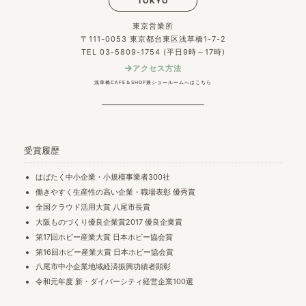
TOKYO
東京営業所
〒111-0053 東京都台東区浅草橋1-7-2
TEL 03-5809-1754 (平日9時～17時)
アクセス方法
浅草橋CAFE＆SHOP兼ショールームへはこちら
受賞履歴
はばたく中小企業・小規模事業者300社
働きやすく生産性の高い企業・職場表彰 優秀賞
全国クラウド活用大賞 八尾市長賞
大阪ものづくり優良企業賞2017 優良企業賞
第17回ホビー産業大賞 日本ホビー協会賞
第16回ホビー産業大賞 日本ホビー協会賞
八尾市中小企業地域経済振興功績者顕彰
令和元年度 新・ダイバーシティ経営企業100選