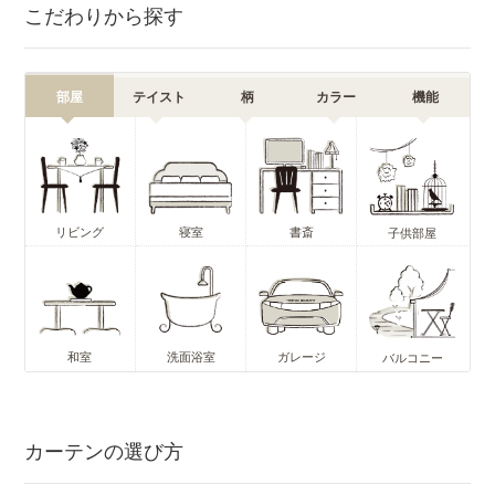
こだわりから探す
部屋
テイスト
柄
カラー
機能
リビング
寝室
書斎
子供部屋
和室
洗面浴室
ガレージ
バルコニー
カーテンの選び方