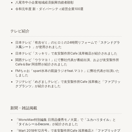
八尾市中小企業地域経済振興功績者顕彰
令和元年度 新・ダイバーシティ経営企業100選
テレビ紹介
日本テレビ「有吉ゼミ」のヒロミの24時間リフォームで「
ステンドグラ
ス風シート
」が使用されました
日本テレビ「スッキリ」で友安製作所Cafe 浅草橋店が紹介されました
関西テレビ「ウラマヨ！」にて弊社代表が番組出演、および友安製作所
Cafe＆Bar 阿倍野が紹介されました
FMちゃお「span!水本の凱旋ラジオfeat.マコト」に弊社代表が出演いた
しました
フジテレビ「めざましテレビ」で友安製作所Cafe 浅草橋と「
ファブリッ
クプランツ
」が紹介されました
新聞・雑誌掲載
「MonoMax特別編集 日用品優秀モノ大賞」で「
ユカハリタイル
」と
「
タイルシールDecore
」が紹介されました
「Mart 2018年12月号」で友安製作所Cafe 浅草橋店と「
ファブリックプ