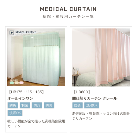
MEDICAL CURTAIN
病院・施設用カーテン一覧
【HB175・115・135】
【HB600】
オールインワン
間仕切りカーテン クレール
防炎
制菌
防汚
防臭
防炎
洗濯OK
洗濯OK
老健施設・整骨院・サロン向けの間仕
切りカーテン
欲しい機能が全て揃った高機能病院用
カーテン