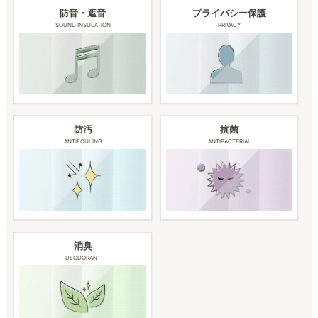
防音・遮音
プライバシー保護
SOUND INSULATION
PRIVACY
防汚
抗菌
ANTIFOULING
ANTIBACTERIAL
消臭
DEODORANT