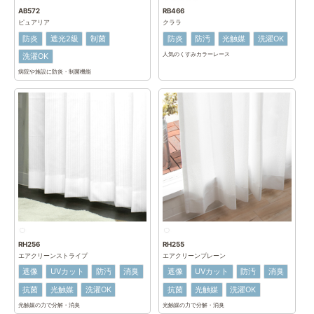
AB572
RB466
ピュアリア
クララ
防炎
遮光2級
制菌
防炎
防汚
光触媒
洗濯OK
人気のくすみカラーレース
洗濯OK
病院や施設に防炎・制菌機能
RH256
RH255
エアクリーンストライプ
エアクリーンプレーン
遮像
UVカット
防汚
消臭
遮像
UVカット
防汚
消臭
抗菌
光触媒
洗濯OK
抗菌
光触媒
洗濯OK
光触媒の力で分解・消臭
光触媒の力で分解・消臭