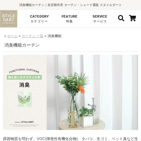
消臭機能カーテン｜友安製作所 カーテン・シェード通販 スタイルダート
CATEGORY
FEATURE
SERVICE
カテゴリー
特集
サービス
ホーム
カーテン 一覧
消臭機能
消臭機能カーテン
原因物質を問わず、VOC(揮発性有機化合物)、タバコ、生ゴミ、ペット臭など生