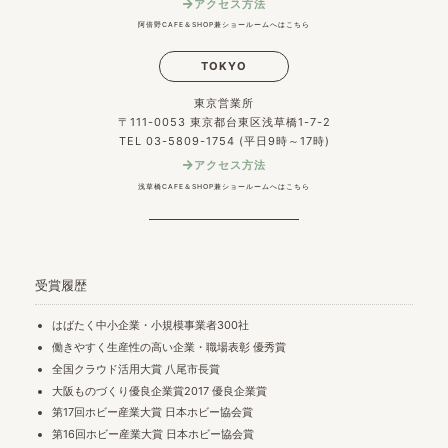
アクセス方法
阿倍野CAFE＆SHOP兼ショールームへはこちら
TOKYO
東京営業所
〒111-0053 東京都台東区浅草橋1-7-2
TEL 03-5809-1754 (平日9時～17時)
アクセス方法
浅草橋CAFE＆SHOP兼ショールームへはこちら
受賞履歴
はばたく中小企業・小規模事業者300社
働きやすく生産性の高い企業・職場表彰 優秀賞
全国クラウド活用大賞 八尾市長賞
大阪ものづくり優良企業賞2017 優良企業賞
第17回ホビー産業大賞 日本ホビー協会賞
第16回ホビー産業大賞 日本ホビー協会賞