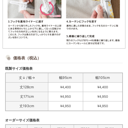
価格表（税込）
既製サイズ価格表
丈↓ / 幅→
幅95cm
幅105cm
丈128cm
¥4,400
¥4,400
丈171cm
¥4,950
¥4,950
丈193cm
¥4,950
¥4,950
オーダーサイズ価格表