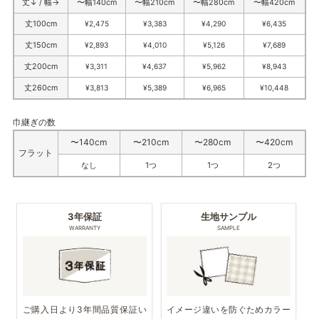
丈↓ / 幅→
〜幅140cm
〜幅210cm
〜幅280cm
〜幅420cm
丈100cm
¥2,475
¥3,383
¥4,290
¥6,435
丈150cm
¥2,893
¥4,010
¥5,126
¥7,689
丈200cm
¥3,311
¥4,637
¥5,962
¥8,943
丈260cm
¥3,813
¥5,389
¥6,965
¥10,448
巾継ぎの数
〜140cm
〜210cm
〜280cm
〜420cm
フラット
なし
1つ
1つ
2つ
3年保証
生地サンプル
WARRANTY
SAMPLE
ご購入日より3年間品質保証い
イメージ違いを防ぐためカラー