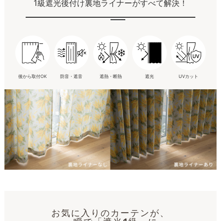
1級遮光後付け裏地ライナーがすべて解決！
後から取付OK
防音・遮音
遮熱・断熱
遮光
UVカット
お気に入りのカーテンが、