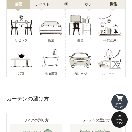
部屋
テイスト
柄
カラー
機能
リビング
寝室
書斎
子供部屋
和室
洗面浴室
ガレージ
バルコニー
カーテンの選び方
カート
ボタンへ
サイズの測り方
カーテンの選び方
ページ
トップ