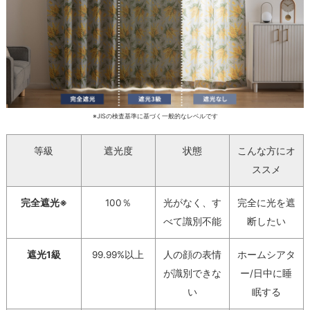
※JISの検査基準に基づく一般的なレベルです
等級
遮光度
状態
こんな方にオ
ススメ
完全遮光※
100％
光がなく、す
完全に光を遮
べて識別不能
断したい
遮光1級
99.99%以上
人の顔の表情
ホームシアタ
が識別できな
ー/日中に睡
い
眠する