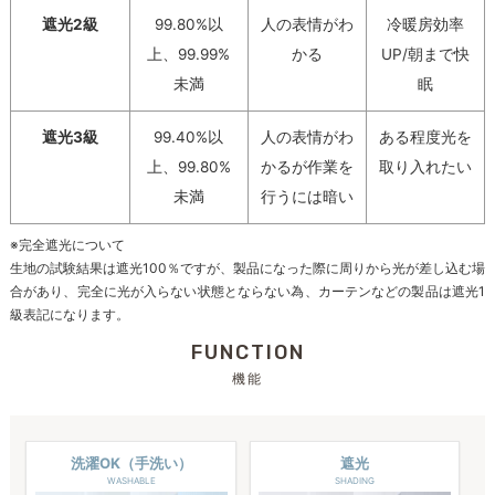
遮光2級
99.80%以
人の表情がわ
冷暖房効率
上、99.99%
かる
UP/朝まで快
未満
眠
遮光3級
99.40%以
人の表情がわ
ある程度光を
上、99.80%
かるが作業を
取り入れたい
未満
行うには暗い
※完全遮光について
生地の試験結果は遮光100％ですが、製品になった際に周りから光が差し込む場
合があり、完全に光が入らない状態とならない為、カーテンなどの製品は遮光1
級表記になります。
FUNCTION
機能
洗濯OK（手洗い）
遮光
WASHABLE
SHADING