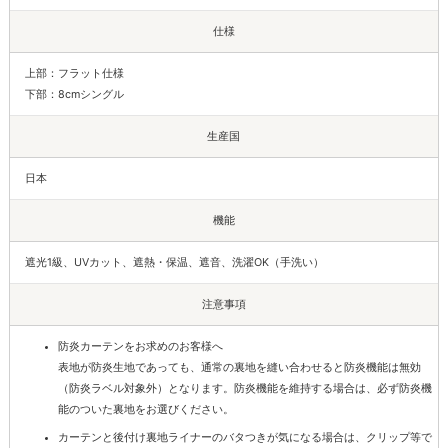
仕様
上部：フラット仕様
下部：8cmシングル
生産国
日本
機能
遮光1級、UVカット、遮熱・保温、遮音、洗濯OK（手洗い）
注意事項
防炎カーテンをお求めのお客様へ
表地が防炎生地であっても、通常の裏地を縫い合わせると防炎機能は無効
（防炎ラベル対象外）となります。防炎機能を維持する場合は、必ず防炎機
能のついた裏地をお選びください。
カーテンと後付け裏地ライナーのバタつきが気になる場合は、クリップ等で