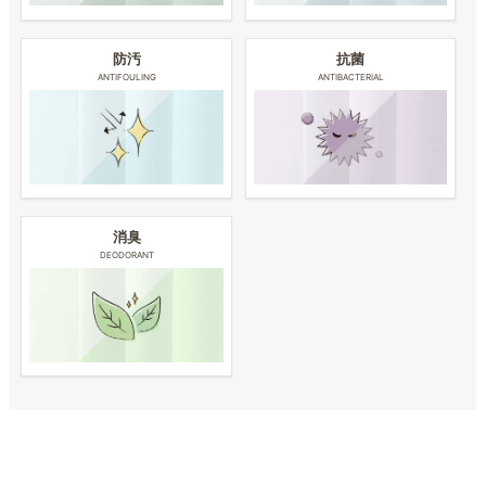
防汚
抗菌
ANTIFOULING
ANTIBACTERIAL
消臭
DEODORANT