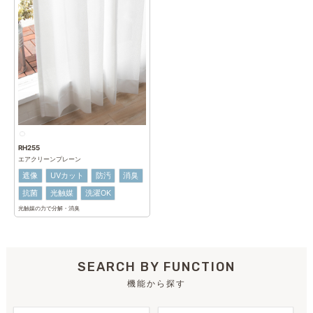
RH255
エアクリーンプレーン
遮像
UVカット
防汚
消臭
抗菌
光触媒
洗濯OK
光触媒の力で分解・消臭
SEARCH BY FUNCTION
機能から探す