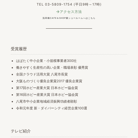
TEL 03-5809-1754 (平日9時～17時)
アクセス方法
浅草橋CAFE＆SHOP兼ショールームへはこちら
受賞履歴
はばたく中小企業・小規模事業者300社
働きやすく生産性の高い企業・職場表彰 優秀賞
全国クラウド活用大賞 八尾市長賞
大阪ものづくり優良企業賞2017 優良企業賞
第17回ホビー産業大賞 日本ホビー協会賞
第16回ホビー産業大賞 日本ホビー協会賞
八尾市中小企業地域経済振興功績者顕彰
令和元年度 新・ダイバーシティ経営企業100選
テレビ紹介