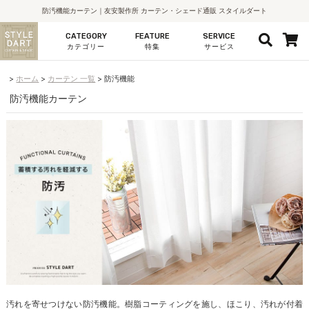
防汚機能カーテン｜友安製作所 カーテン・シェード通販 スタイルダート
CATEGORY
FEATURE
SERVICE
カテゴリー
特集
サービス
ホーム
カーテン 一覧
防汚機能
防汚機能カーテン
汚れを寄せつけない防汚機能。樹脂コーティングを施し、ほこり、汚れが付着