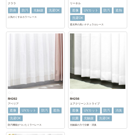
クララ
リーネル
防炎
防汚
光触媒
洗濯OK
遮像
UVカット
防汚
遮熱
人気のくすみカラーレース
洗濯OK
遮光率の高いナチュラルレース
RH262
RH256
アベリア
エアクリーンストライプ
遮像
UVカット
防汚
遮熱
遮像
UVカット
防汚
消臭
洗濯OK
抗菌
光触媒
洗濯OK
防汚機能がついたミラーレース
光触媒の力で分解・消臭