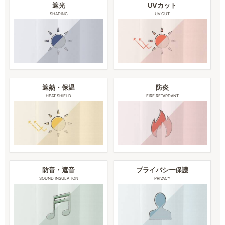
遮光
UVカット
SHADING
UV CUT
遮熱・保温
防炎
HEAT SHIELD
FIRE RETARDANT
防音・遮音
プライバシー保護
SOUND INSULATION
PRIVACY