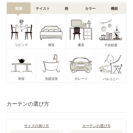
部屋
テイスト
柄
カラー
機能
リビング
寝室
書斎
子供部屋
和室
洗面浴室
ガレージ
バルコニー
カーテンの選び方
サイズの測り方
カーテンの選び方