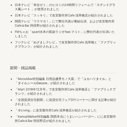
日本テレビ「有吉ゼミ」のヒロミの24時間リフォームで「
ステンドグラ
ス風シート
」が使用されました
日本テレビ「スッキリ」で友安製作所Cafe 浅草橋店が紹介されました
関西テレビ「ウラマヨ！」にて弊社代表が番組出演、および友安製作所
Cafe＆Bar 阿倍野が紹介されました
FMちゃお「span!水本の凱旋ラジオfeat.マコト」に弊社代表が出演いた
しました
フジテレビ「めざましテレビ」で友安製作所Cafe 浅草橋と「
ファブリッ
クプランツ
」が紹介されました
新聞・雑誌掲載
「MonoMax特別編集 日用品優秀モノ大賞」で「
ユカハリタイル
」と
「
タイルシールDecore
」が紹介されました
「Mart 2018年12月号」で友安製作所Cafe 浅草橋店と「
ファブリックプ
ランツ
」が紹介されました
「全国賃貸住宅新聞」に賃貸住宅フェアDIYコーナーに関する記事が紹介
されました
「＠Living」に友安製作所Cafe 浅草橋店が紹介されました
「KansaiWalker特別編集 関西本当にうまいハンバーガー」にに友安製作
所Cafe＆Bar 阿倍野店が紹介されました