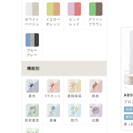
ホワイト
イエロー
ピンク
グリーン
ベージュ
オレンジ
レッド
ブラウン
ブルー
グレー
機能別
AB5
遮光
UVカット
遮熱保温
防炎
ブロ
防炎
断熱
防音遮音
遮像
防汚
抗菌
真っ