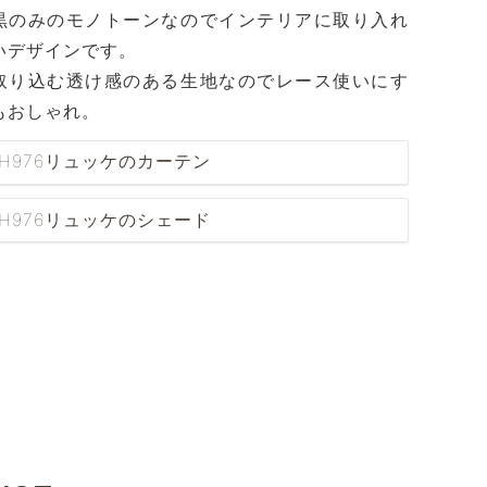
黒のみのモノトーンなのでインテリアに取り入れ
いデザインです。
取り込む透け感のある生地なのでレース使いにす
もおしゃれ。
YH976リュッケのカーテン
YH976リュッケのシェード