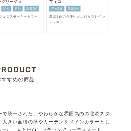
ーグリージュ
フィコ
防炎
遮熱
洗濯OK
遮光2級
洗濯OK
シュなスモーキーカラー
濃淡2色の色使いが上品なグレイッ
シュカラー
PRODUCT
おすすめの商品
ーで統一された、やわらかな雰囲気のの北欧スタ
。大きい面積の壁やカーテンをメインカラーとし
レーに、あとは白、ブラックでコーディネート。