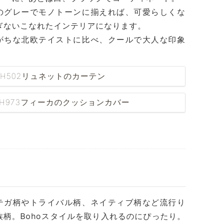
のグレーでモノトーンに揃えれば、可愛らしくな
ぎないこなれたインテリアになります。
がちな北欧テイストに比べ、クールで大人な印象
CH502リュネットのカーテン
YH973フィーカのクッションカバー
テガ柄やトライバル柄、ネイティブ柄など流行り
族柄。Bohoスタイルを取り入れるのにぴったり。