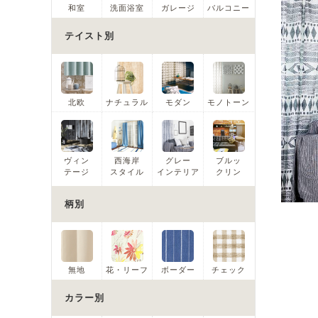
和室
洗面浴室
ガレージ
バルコニー
テイスト別
北欧
ナチュラル
モダン
モノトーン
ヴィン
西海岸
グレー
ブルッ
テージ
スタイル
インテリア
クリン
柄別
無地
花・リーフ
ボーダー
チェック
カラー別