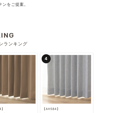
テンをご提案。
KING
ンランキング
4】
【AH584】