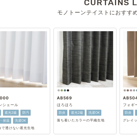
CURTAINS L
モノトーンテイストにおすす
000
AB569
AB50
ンシェール
ほろほろ
フォギ
遮光2級
防汚
防炎
遮光2級
洗濯OK
防炎
・保温
洗濯OK
落ち着いたカラーの平織生地
グレイ
白で透けない遮光生地