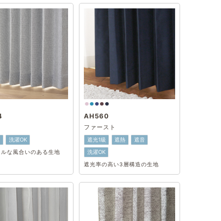
4
AH560
ファースト
級
洗濯OK
遮光1級
遮熱
遮音
洗濯OK
ラルな風合いのある生地
遮光率の高い3層構造の生地