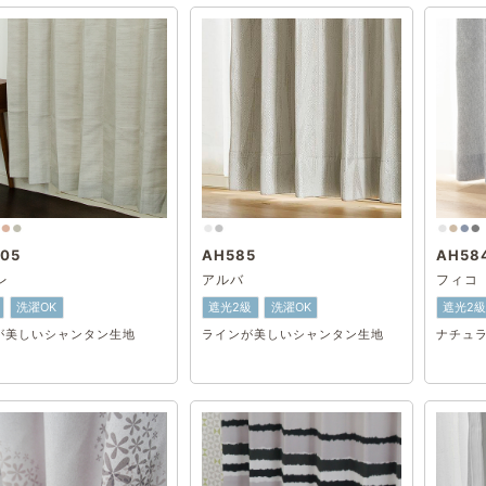
05
AH585
AH58
レ
アルバ
フィコ
洗濯OK
遮光2級
洗濯OK
遮光2
が美しいシャンタン生地
ラインが美しいシャンタン生地
ナチュ