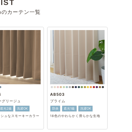
IST
めのカーテン一覧
4
AB503
ーグリージュ
プライム
遮光2級
洗濯OK
防炎
遮光1級
洗濯OK
ッシュなスモーキーカラー
18色のやわらかく滑らかな生地