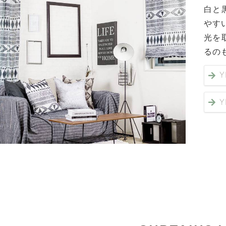
白と
やす
光を
るの