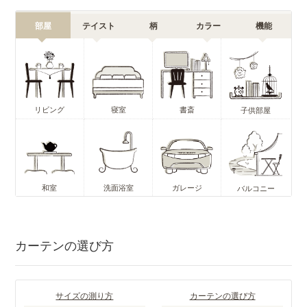
部屋
テイスト
柄
カラー
機能
リビング
寝室
書斎
子供部屋
和室
洗面浴室
ガレージ
バルコニー
カーテンの選び方
サイズの測り方
カーテンの選び方