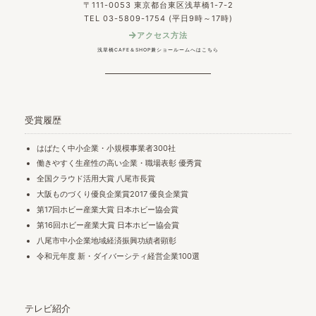
〒111-0053 東京都台東区浅草橋1-7-2
TEL 03-5809-1754 (平日9時～17時)
アクセス方法
浅草橋CAFE＆SHOP兼ショールームへはこちら
受賞履歴
はばたく中小企業・小規模事業者300社
働きやすく生産性の高い企業・職場表彰 優秀賞
全国クラウド活用大賞 八尾市長賞
大阪ものづくり優良企業賞2017 優良企業賞
第17回ホビー産業大賞 日本ホビー協会賞
第16回ホビー産業大賞 日本ホビー協会賞
八尾市中小企業地域経済振興功績者顕彰
令和元年度 新・ダイバーシティ経営企業100選
テレビ紹介