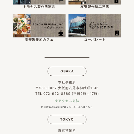
トモヤス製作所家具
友安製作所工務店
友安製作所カフェ
コーポレート
OSAKA
本社事務所
〒581-0067 大阪府八尾市神武町1-36
TEL 072-922-8869 (平日9時～17時)
アクセス方法
阿倍野CAFE＆SHOP兼ショールームへはこちら
TOKYO
東京営業所