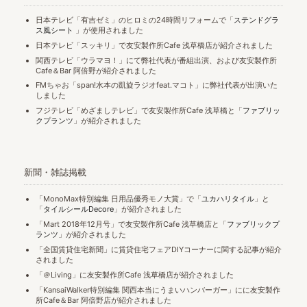
日本テレビ「有吉ゼミ」のヒロミの24時間リフォームで「
ステンドグラ
ス風シート
」が使用されました
日本テレビ「スッキリ」で友安製作所Cafe 浅草橋店が紹介されました
関西テレビ「ウラマヨ！」にて弊社代表が番組出演、および友安製作所
Cafe＆Bar 阿倍野が紹介されました
FMちゃお「span!水本の凱旋ラジオfeat.マコト」に弊社代表が出演いた
しました
フジテレビ「めざましテレビ」で友安製作所Cafe 浅草橋と「
ファブリッ
クプランツ
」が紹介されました
新聞・雑誌掲載
「MonoMax特別編集 日用品優秀モノ大賞」で「
ユカハリタイル
」と
「
タイルシールDecore
」が紹介されました
「Mart 2018年12月号」で友安製作所Cafe 浅草橋店と「
ファブリックプ
ランツ
」が紹介されました
「全国賃貸住宅新聞」に賃貸住宅フェアDIYコーナーに関する記事が紹介
されました
「＠Living」に友安製作所Cafe 浅草橋店が紹介されました
「KansaiWalker特別編集 関西本当にうまいハンバーガー」にに友安製作
所Cafe＆Bar 阿倍野店が紹介されました