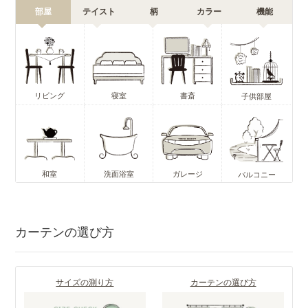
部屋
テイスト
柄
カラー
機能
リビング
寝室
書斎
子供部屋
和室
洗面浴室
ガレージ
バルコニー
カーテンの選び方
サイズの測り方
カーテンの選び方