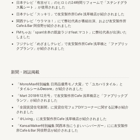
日本テレビ「有吉ゼミ」のヒロミの24時間リフォームで「
ステンドグラ
ス風シート
」が使用されました
日本テレビ「スッキリ」で友安製作所Cafe 浅草橋店が紹介されました
関西テレビ「ウラマヨ！」にて弊社代表が番組出演、および友安製作所
Cafe＆Bar 阿倍野が紹介されました
FMちゃお「span!水本の凱旋ラジオfeat.マコト」に弊社代表が出演いた
しました
フジテレビ「めざましテレビ」で友安製作所Cafe 浅草橋と「
ファブリッ
クプランツ
」が紹介されました
新聞・雑誌掲載
「MonoMax特別編集 日用品優秀モノ大賞」で「
ユカハリタイル
」と
「
タイルシールDecore
」が紹介されました
「Mart 2018年12月号」で友安製作所Cafe 浅草橋店と「
ファブリックプ
ランツ
」が紹介されました
「全国賃貸住宅新聞」に賃貸住宅フェアDIYコーナーに関する記事が紹介
されました
「＠Living」に友安製作所Cafe 浅草橋店が紹介されました
「KansaiWalker特別編集 関西本当にうまいハンバーガー」にに友安製作
所Cafe＆Bar 阿倍野店が紹介されました