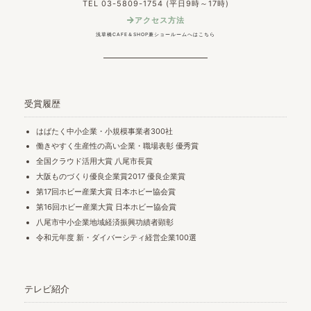
TEL 03-5809-1754 (平日9時～17時)
アクセス方法
浅草橋CAFE＆SHOP兼ショールームへはこちら
受賞履歴
はばたく中小企業・小規模事業者300社
働きやすく生産性の高い企業・職場表彰 優秀賞
全国クラウド活用大賞 八尾市長賞
大阪ものづくり優良企業賞2017 優良企業賞
第17回ホビー産業大賞 日本ホビー協会賞
第16回ホビー産業大賞 日本ホビー協会賞
八尾市中小企業地域経済振興功績者顕彰
令和元年度 新・ダイバーシティ経営企業100選
テレビ紹介