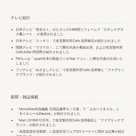
テレビ紹介
日本テレビ「有吉ゼミ」のヒロミの24時間リフォームで「
ステンドグラ
ス風シート
」が使用されました
日本テレビ「スッキリ」で友安製作所Cafe 浅草橋店が紹介されました
関西テレビ「ウラマヨ！」にて弊社代表が番組出演、および友安製作所
Cafe＆Bar 阿倍野が紹介されました
FMちゃお「span!水本の凱旋ラジオfeat.マコト」に弊社代表が出演いた
しました
フジテレビ「めざましテレビ」で友安製作所Cafe 浅草橋と「
ファブリッ
クプランツ
」が紹介されました
新聞・雑誌掲載
「MonoMax特別編集 日用品優秀モノ大賞」で「
ユカハリタイル
」と
「
タイルシールDecore
」が紹介されました
「Mart 2018年12月号」で友安製作所Cafe 浅草橋店と「
ファブリックプ
ランツ
」が紹介されました
「全国賃貸住宅新聞」に賃貸住宅フェアDIYコーナーに関する記事が紹介
されました