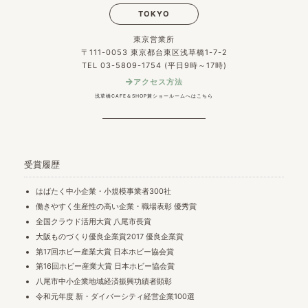
TOKYO
東京営業所
〒111-0053 東京都台東区浅草橋1-7-2
TEL 03-5809-1754 (平日9時～17時)
アクセス方法
浅草橋CAFE＆SHOP兼ショールームへはこちら
受賞履歴
はばたく中小企業・小規模事業者300社
働きやすく生産性の高い企業・職場表彰 優秀賞
全国クラウド活用大賞 八尾市長賞
大阪ものづくり優良企業賞2017 優良企業賞
第17回ホビー産業大賞 日本ホビー協会賞
第16回ホビー産業大賞 日本ホビー協会賞
八尾市中小企業地域経済振興功績者顕彰
令和元年度 新・ダイバーシティ経営企業100選