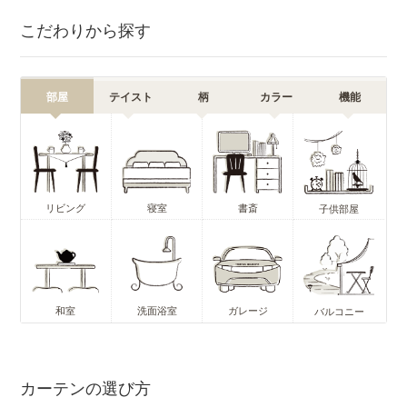
こだわりから探す
部屋
テイスト
柄
カラー
機能
リビング
寝室
書斎
子供部屋
和室
洗面浴室
ガレージ
バルコニー
カーテンの選び方