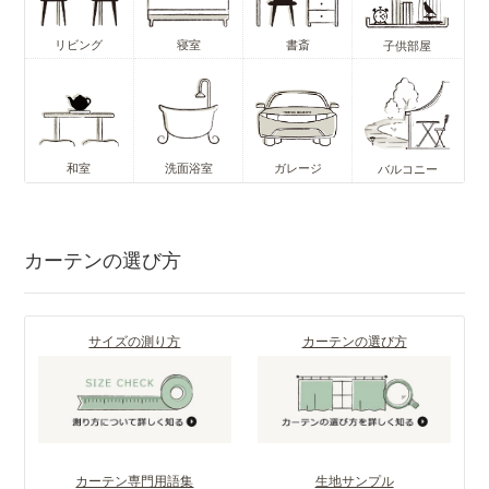
リビング
寝室
書斎
子供部屋
和室
洗面浴室
ガレージ
バルコニー
カーテンの選び方
サイズの測り方
カーテンの選び方
カーテン専門用語集
生地サンプル