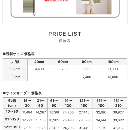
PRICE LIST
価格表
■既製サイズ 価格表
丈/幅
40cm
60cm
90cm
180cm
135cm
4,400
5,280
6,600
11,880
180cm
--
--
7,480
13,090
■サイズオーダー 価格表
丈/幅
15〜
31〜
61〜
91〜
121〜
151〜
181〜
(cm)
30
60
90
120
150
180
210
10〜90
11,484
14,267
17,798
24,200
27,445
32,186
36,927
91〜120
12,221
15,103
18,909
25,498
29,590
34,144
39,622
121〜150
12,969
16,126
20,405
26,796
31,449
36,179
42,317