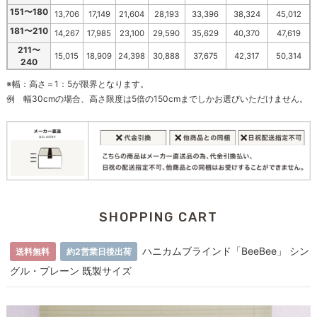
151〜180
13,706
17,149
21,604
28,193
33,396
38,324
45,012
181〜210
14,267
17,985
23,100
29,590
35,629
40,370
47,619
211〜
15,015
18,909
24,398
30,888
37,675
42,317
50,314
240
※幅：高さ＝1：5が限界となります。
例 幅30cmの場合、高さ限度は5倍の150cmまでしかお選びいただけません。
SHOPPING CART
ハニカムブラインド「BeeBee」 シン
送料無料
約2営業日後出荷
グル・プレーン 既製サイズ