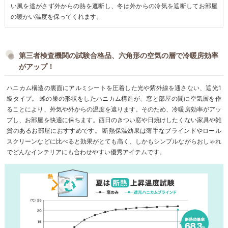
い風を逃がさず外からの熱を遮断し、冬は外からの冷気を遮断してお部屋
の暖かい温度を保ってくれます。
第三者検査機関の試験合格品、六角形の空気の層で冷暖房効率
がアップ！
ハニカム構造の裏面にアルミシートを圧着した光や紫外線を通さない、遮光1
級タイプ。 蜂の巣の形状をしたハニカム構造が、窓と部屋の間に空気層を作
ることにより、外気や外からの温度を遮ります。そのため、冷暖房効率がアッ
プし、お部屋を快適に保ちます。西日のきつい窓や日焼けしたくない家具や雑
貨のあるお部屋におすすめです。 断熱保温効果は薄手なブラインドやロール
スクリーンなどに比べると効果がとても高く、しかもシンプルながらおしゃれ
でどんなインテリアにも合わせやすい優秀アイテムです。