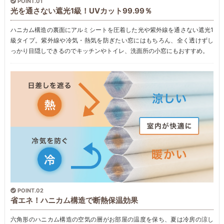
POINT.01
光を通さない遮光1級！UVカット99.99％
ハニカム構造の裏面にアルミシートを圧着した光や紫外線を通さない遮光1
級タイプ。紫外線や冷気・熱気を防ぎたい窓にはもちろん、全く透けずし
っかり目隠しできるのでキッチンやトイレ、洗面所の小窓にもおすすめ。
POINT.02
省エネ！ハニカム構造で断熱保温効果
六角形のハニカム構造の空気の層がお部屋の温度を保ち、夏は冷房の涼し