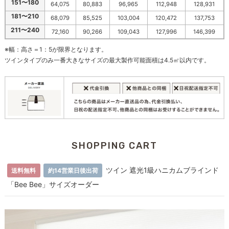
151〜180
64,075
80,883
96,965
112,948
128,931
181〜210
68,079
85,525
103,004
120,472
137,753
211〜240
72,160
90,266
109,043
127,996
146,399
※幅：高さ＝1：5が限界となります。
ツインタイプのみ一番大きなサイズの最大製作可能面積は4.5㎡以内です。
SHOPPING CART
ツイン 遮光1級ハニカムブラインド
送料無料
約14営業日後出荷
「Bee Bee」サイズオーダー