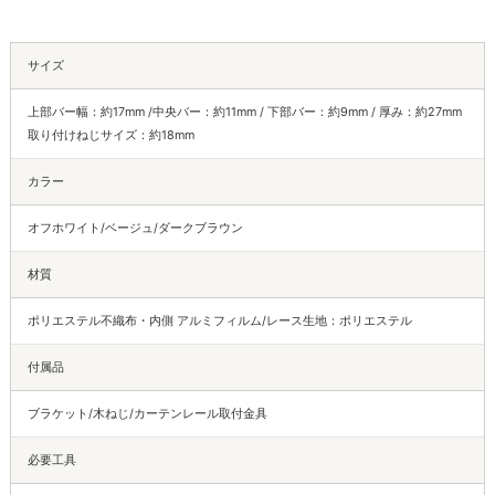
サイズ
上部バー幅：約17mm /中央バー：約11mm / 下部バー：約9mm / 厚み：約27mm
取り付けねじサイズ：約18mm
カラー
オフホワイト/ベージュ/ダークブラウン
材質
ポリエステル不織布・内側 アルミフィルム/レース生地：ポリエステル
付属品
ブラケット/木ねじ/カーテンレール取付金具
必要工具