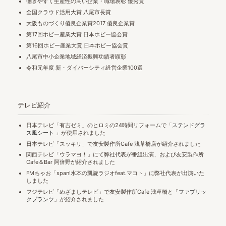
働きやすく生産性の高い企業・職場表彰 優秀賞
全国クラウド活用大賞 八尾市長賞
大阪ものづくり優良企業賞2017 優良企業賞
第17回ホビー産業大賞 日本ホビー協会賞
第16回ホビー産業大賞 日本ホビー協会賞
八尾市中小企業地域経済振興功績者顕彰
令和元年度 新・ダイバーシティ経営企業100選
テレビ紹介
日本テレビ「有吉ゼミ」のヒロミの24時間リフォームで「
ステンドグラ
ス風シート
」が使用されました
日本テレビ「スッキリ」で友安製作所Cafe 浅草橋店が紹介されました
関西テレビ「ウラマヨ！」にて弊社代表が番組出演、および友安製作所
Cafe＆Bar 阿倍野が紹介されました
FMちゃお「span!水本の凱旋ラジオfeat.マコト」に弊社代表が出演いた
しました
フジテレビ「めざましテレビ」で友安製作所Cafe 浅草橋と「
ファブリッ
クプランツ
」が紹介されました