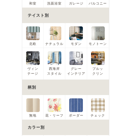
和室
洗面浴室
ガレージ
バルコニー
テイスト別
北欧
ナチュラル
モダン
モノトーン
ヴィン
西海岸
グレー
ブルッ
テージ
スタイル
インテリア
クリン
柄別
無地
花・リーフ
ボーダー
チェック
カラー別