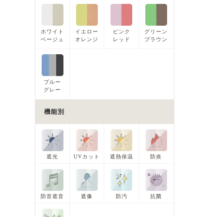
ホワイト
イエロー
ピンク
グリーン
ベージュ
オレンジ
レッド
ブラウン
ブルー
グレー
機能別
遮光
UVカット
遮熱保温
防炎
防音遮音
遮像
防汚
抗菌