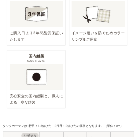
ご購入日より3年間品質保証い
イメージ違いを防ぐためカラー
たします
サンプルご用意
国内縫製
MADE IN JAPAN
安心安全の国内縫製と、職人に
よる丁寧な縫製
タックカーテンは1行目：1.5倍ひだ、2行目：2倍ひだの価格となります。（単位：cm）
1.5倍ひだ