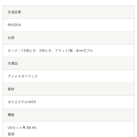
生地品番
RH2004
仕様
タック：1.5倍ヒダ、2倍ヒダ、フラット/裾：8cmダブル
付属品
アジャスターフック
素材
ポリエステル100%
機能
UVカット率 88.4%
遮熱