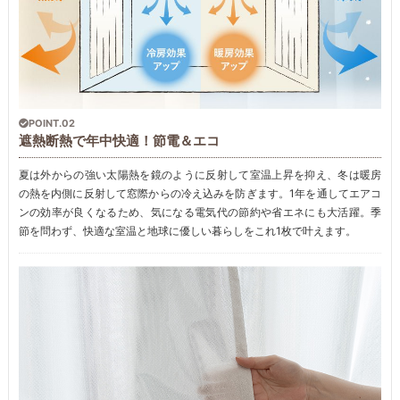
POINT.02
遮熱断熱で年中快適！節電＆エコ
夏は外からの強い太陽熱を鏡のように反射して室温上昇を抑え、冬は暖房
の熱を内側に反射して窓際からの冷え込みを防ぎます。1年を通してエアコ
ンの効率が良くなるため、気になる電気代の節約や省エネにも大活躍。季
節を問わず、快適な室温と地球に優しい暮らしをこれ1枚で叶えます。