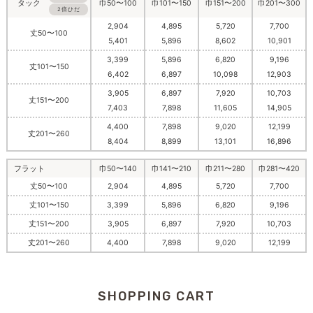
巾50〜100
巾101〜150
巾151〜200
巾201〜300
タック
2倍ひだ
2,904
4,895
5,720
7,700
丈50〜100
5,401
5,896
8,602
10,901
3,399
5,896
6,820
9,196
丈101〜150
6,402
6,897
10,098
12,903
3,905
6,897
7,920
10,703
丈151〜200
7,403
7,898
11,605
14,905
4,400
7,898
9,020
12,199
丈201〜260
8,404
8,899
13,101
16,896
フラット
巾50〜140
巾141〜210
巾211〜280
巾281〜420
丈50〜100
2,904
4,895
5,720
7,700
丈101〜150
3,399
5,896
6,820
9,196
丈151〜200
3,905
6,897
7,920
10,703
丈201〜260
4,400
7,898
9,020
12,199
SHOPPING CART