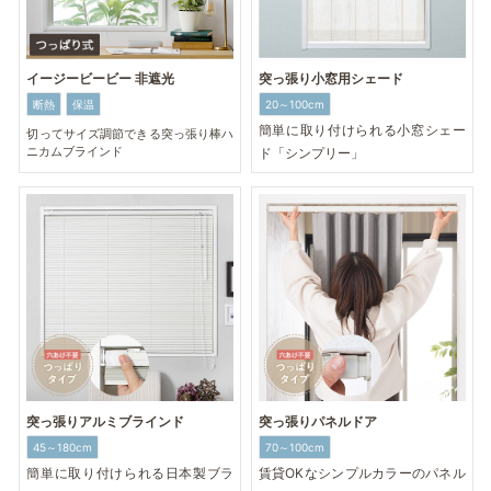
突っ張り小窓用シェード
イージービービー 非遮光
20～100cm
断熱
保温
簡単に取り付けられる小窓シェー
切ってサイズ調節できる突っ張り棒ハ
ニカムブラインド
ド「シンプリー」
突っ張りアルミブラインド
突っ張りパネルドア
45～180cm
70～100cm
簡単に取り付けられる日本製ブラ
賃貸OKなシンプルカラーのパネル