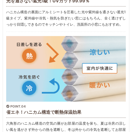
光を通さない遮光1級！UVカット99.99％
ハニカム構造の裏面にアルミシートを圧着した光や紫外線を通さない遮光1
級タイプ。紫外線や冷気・熱気を防ぎたい窓にはもちろん、全く透けずし
っかり目隠しできるのでキッチンやトイレ、洗面所の小窓にもおすすめ。
POINT.04
省エネ！ハニカム構造で断熱保温効果
六角形のハニカム構造の空気の層がお部屋の温度を保ち、夏は冷房の涼し
い風を逃がさず外からの熱を遮断し、冬は外からの冷気を遮断してお部屋