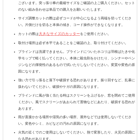
ございます。突っ張り棒の最縮サイズをご確認の上ご購入ください。セット
のない組み合わせは単品での購入をお願いいたします。
サイズ調整カットの際は必ずコードが中心になるよう両端を切ってくださ
い。片側だけを切ると本体の傾き、コード操作ができなくなります。
大きなサイズのカッター
カットの際は
をご使用ください。
取付け場所は必ず水平であることをご確認の上、取り付けてください。
ブラインドは洗濯できません。ブラインドについたホコリは羽根ばたきや化
学モップで軽く払ってください。本体に殺虫剤をかけたり、シンナーやベン
ジンなどの揮発性のあるもので拭いたりしないでください。変質や変色の原
因になります。
強い力で引っ張ると落下や破損する恐れがあります。振り回すなど、乱暴に
扱わないでください。破損やケガの原因になります。
ブラインドに風が強く当たる時はスクリーンを上げるか、窓を閉めてご使用
ください。風でスクリーンがあおられて置物などにあたり、破損する恐れが
あります。
雨が直接かかる場所や湿気の多い場所、屋外などでは使用しないでくださ
い。変色やシミ、カビなどの汚れの原因になります。
火気の近くでのご使用はしないでください。熱で変形したり、火災の原因に
なる恐れがあります。