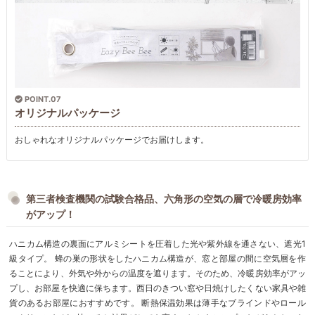
POINT.07
オリジナルパッケージ
おしゃれなオリジナルパッケージでお届けします。
第三者検査機関の試験合格品、六角形の空気の層で冷暖房効率
がアップ！
ハニカム構造の裏面にアルミシートを圧着した光や紫外線を通さない、遮光1
級タイプ。 蜂の巣の形状をしたハニカム構造が、窓と部屋の間に空気層を作
ることにより、外気や外からの温度を遮ります。そのため、冷暖房効率がアッ
プし、お部屋を快適に保ちます。西日のきつい窓や日焼けしたくない家具や雑
貨のあるお部屋におすすめです。 断熱保温効果は薄手なブラインドやロール