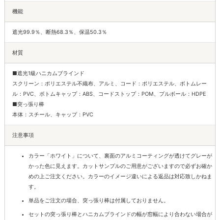
機能
遮光99.9％、断熱68.3％、保温50.3％
材質
■遮光1級ハニカムブラインド
スクリーン：ポリエステル不織布、アルミ、コード：ポリエステル、ボトムレー
ル：PVC、ボトムキャップ：ABS、コードストップ：POM、プルボール：HDPE
■突っ張り棒
本体：スチール、キャップ：PVC
注意事項
カラー「ホワイト」について、裏面のアルミコーティングが透けてグレーが
かった色に見えます。カットサンプルのご用意がございますので必ずお確か
めの上ご注文ください。カラーのイメージ違いによる返品は対応致しかねま
す。
単品をご注文の場合、突っ張り棒は付属しておりません。
セットの突っ張り棒とハニカムブラインドの幅が窓幅により合わない場合が