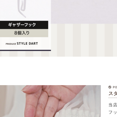
PO
ス
当
フ