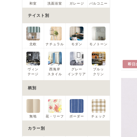
和室
洗面浴室
ガレージ
バルコニー
テイスト別
北欧
ナチュラル
モダン
モノトーン
即日
ヴィン
西海岸
グレー
ブルッ
テージ
スタイル
インテリア
クリン
柄別
無地
花・リーフ
ボーダー
チェック
カラー別