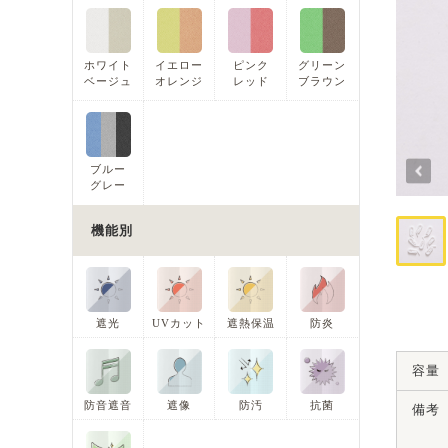
ホワイト
イエロー
ピンク
グリーン
ベージュ
オレンジ
レッド
ブラウン
ブルー
グレー
機能別
遮光
UVカット
遮熱保温
防炎
容量
防音遮音
遮像
防汚
抗菌
備考