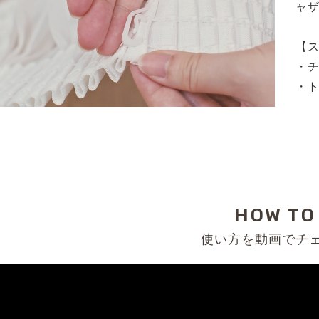
ャ
【
・
・ト
HOW TO
使い方を動画でチ