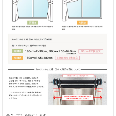
長さ（丈）を採寸します