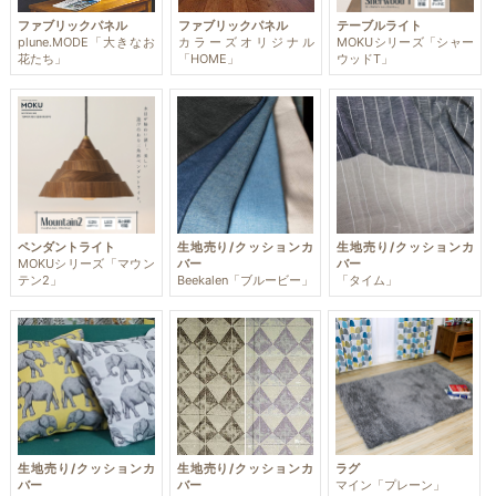
ファブリックパネル
ファブリックパネル
テーブルライト
plune.MODE「大きなお
カラーズオリジナル
MOKUシリーズ「シャー
花たち」
「HOME」
ウッドT」
生地売り/クッションカ
生地売り/クッションカ
ペンダントライト
バー
バー
MOKUシリーズ「マウン
Beekalen「ブルービー」
「タイム」
テン2」
生地売り/クッションカ
生地売り/クッションカ
ラグ
バー
バー
マイン「プレーン」