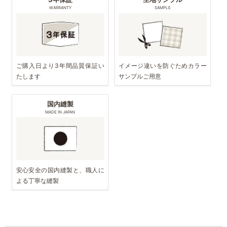
WARRANTY
SAMPLE
ご購入日より3年間品質保証い
イメージ違いを防ぐためカラー
たします
サンプルご用意
国内縫製
MADE IN JAPAN
安心安全の国内縫製と、職人に
よる丁寧な縫製