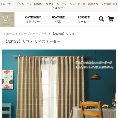
ドレープカーテンカーテン 【AS158】リマオ｜カーテン・シェード・ロールスクリーンの通販 スタ
イルダート
CATEGORY
FEATURE
SERVICE
カテゴリー
特集
サービス
ホーム
ドレープカーテン 一覧
【AS158】リマオ
【AS158】リマオ サイズオーダー