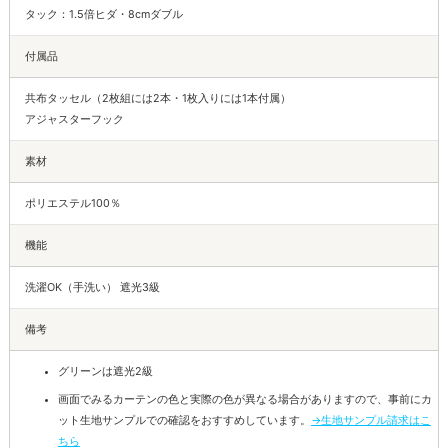
タック：1.5倍ヒダ・8cmダブル
付属品
共布タッセル（2枚組には2本・1枚入りには1本付属）
アジャスターフック
素材
ポリエステル100％
機能
洗濯OK（手洗い） 遮光3級
備考
グリーンは遮光2級
画面でみるカーテンの色と実際の色が異なる場合がありますので、事前にカ
ット生地サンプルでの確認をおすすめしています。
→生地サンプル請求はこ
ちら