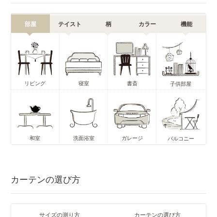
部屋
テイスト
柄
カラー
機能
リビング
寝室
書斎
子供部屋
和室
洗面浴室
ガレージ
バルコニー
カーテンの選び方
サイズの測り方
カーテンの選び方