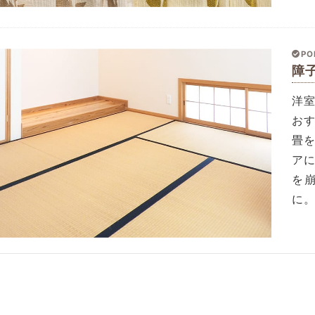
PO
障
洋
お
畳
ア
を
に