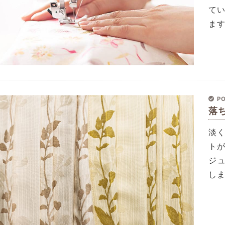
て
ま
PO
落
淡
ト
ジ
し