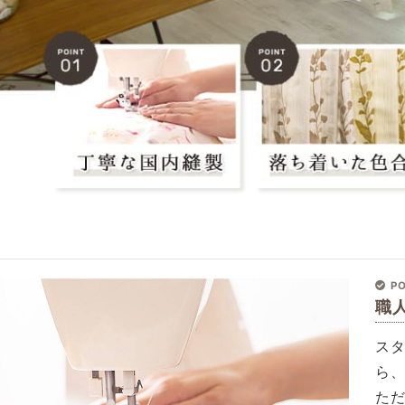
PO
職
ス
ら
た