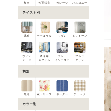
和室
洗面浴室
ガレージ
バルコニー
テイスト別
北欧
ナチュラル
モダン
モノトーン
ヴィン
西海岸
グレー
ブルッ
テージ
スタイル
インテリア
クリン
柄別
無地
花・リーフ
ボーダー
チェック
カラー別