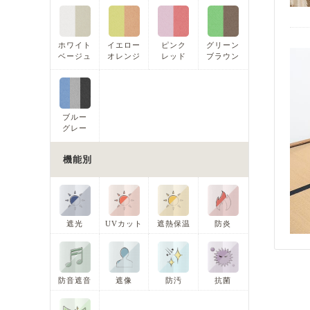
ホワイト
イエロー
ピンク
グリーン
ベージュ
オレンジ
レッド
ブラウン
ブルー
グレー
機能別
遮光
UVカット
遮熱保温
防炎
防音遮音
遮像
防汚
抗菌