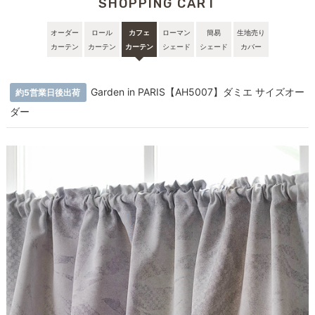
SHOPPING CART
オーダー
ロール
カフェ
ローマン
簡易
生地売り
カーテン
カーテン
カーテン
シェード
シェード
カバー
Garden in PARIS【AH5007】ダミエ サイズオー
約5営業日後出荷
ダー