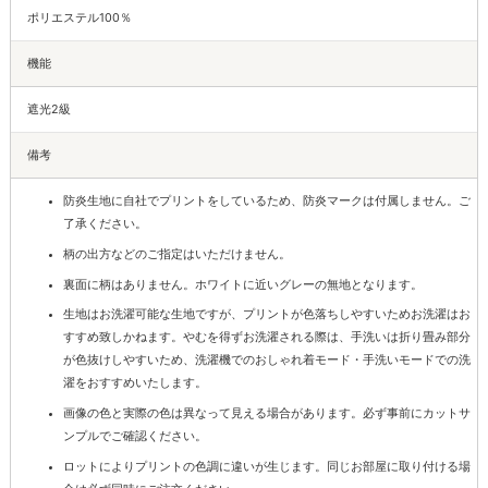
ポリエステル100％
機能
遮光2級
備考
防炎生地に自社でプリントをしているため、防炎マークは付属しません。ご
了承ください。
柄の出方などのご指定はいただけません。
裏面に柄はありません。ホワイトに近いグレーの無地となります。
生地はお洗濯可能な生地ですが、プリントが色落ちしやすいためお洗濯はお
すすめ致しかねます。やむを得ずお洗濯される際は、手洗いは折り畳み部分
が色抜けしやすいため、洗濯機でのおしゃれ着モード・手洗いモードでの洗
濯をおすすめいたします。
画像の色と実際の色は異なって見える場合があります。必ず事前にカットサ
ンプルでご確認ください。
ロットによりプリントの色調に違いが生じます。同じお部屋に取り付ける場