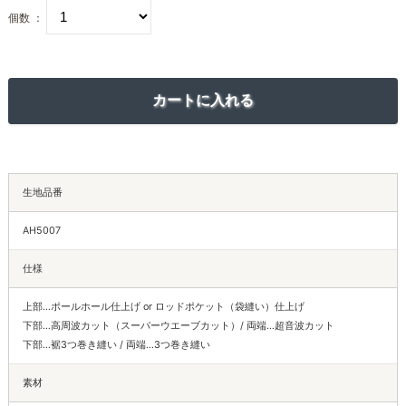
個数 ：
生地品番
AH5007
仕様
上部…ポールホール仕上げ or ロッドポケット（袋縫い）仕上げ
下部…高周波カット（スーパーウエーブカット）/ 両端…超音波カット
下部…裾3つ巻き縫い / 両端…3つ巻き縫い
素材