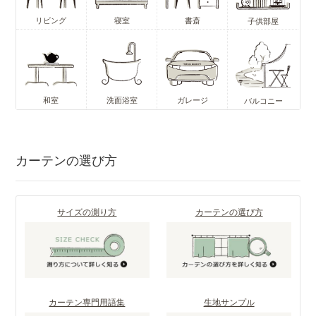
リビング
寝室
書斎
子供部屋
和室
洗面浴室
ガレージ
バルコニー
カーテンの選び方
サイズの測り方
カーテンの選び方
カーテン専門用語集
生地サンプル