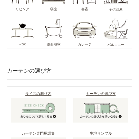
リビング
寝室
書斎
子供部屋
和室
洗面浴室
ガレージ
バルコニー
カーテンの選び方
サイズの測り方
カーテンの選び方
カーテン専門用語集
生地サンプル