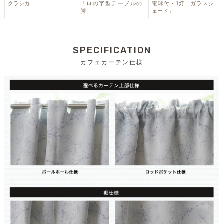
クラシカ
「ロの字型テーブルの
電球付・1灯「ガラスシ
脚」
ェード」
SPECIFICATION
カフェカーテン仕様