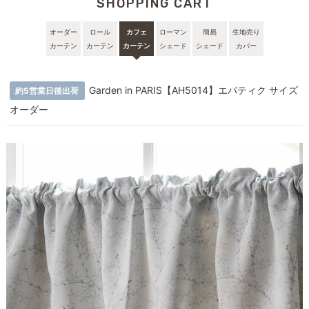
SHOPPING CART
オーダー
ロール
カフェ
ローマン
簡易
生地売り
カーテン
カーテン
カーテン
シェード
シェード
カバー
Garden in PARIS【AH5014】エパティク サイズ
約5営業日後出荷
オーダー