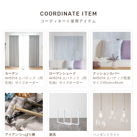
COORDINATE ITEM
コーディネート使用アイテム
カーテン
ローマンシェード
クッションカバー
AH5014 エパティク（同
AH5014 エパティク（同
AH5014 エパティク既製
生地）サイズオーダー
生地）サイズオーダー
サイズ45cm×45cm
アイアンつっぱり棒
家具
ペンダントライト