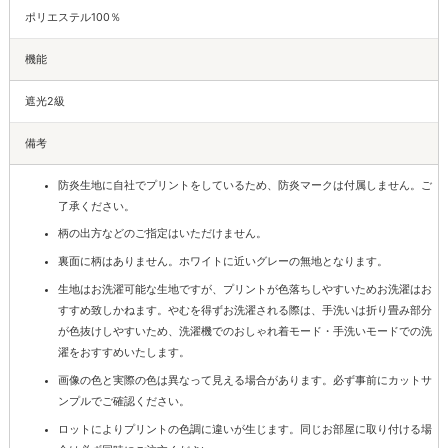
ポリエステル100％
機能
遮光2級
備考
防炎生地に自社でプリントをしているため、防炎マークは付属しません。ご
了承ください。
柄の出方などのご指定はいただけません。
裏面に柄はありません。ホワイトに近いグレーの無地となります。
生地はお洗濯可能な生地ですが、プリントが色落ちしやすいためお洗濯はお
すすめ致しかねます。やむを得ずお洗濯される際は、手洗いは折り畳み部分
が色抜けしやすいため、洗濯機でのおしゃれ着モード・手洗いモードでの洗
濯をおすすめいたします。
画像の色と実際の色は異なって見える場合があります。必ず事前にカットサ
ンプルでご確認ください。
ロットによりプリントの色調に違いが生じます。同じお部屋に取り付ける場