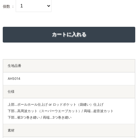
個数 ：
生地品番
AH5014
仕様
上部…ポールホール仕上げ or ロッドポケット（袋縫い）仕上げ
下部…高周波カット（スーパーウエーブカット）/ 両端…超音波カット
下部…裾3つ巻き縫い / 両端…3つ巻き縫い
素材