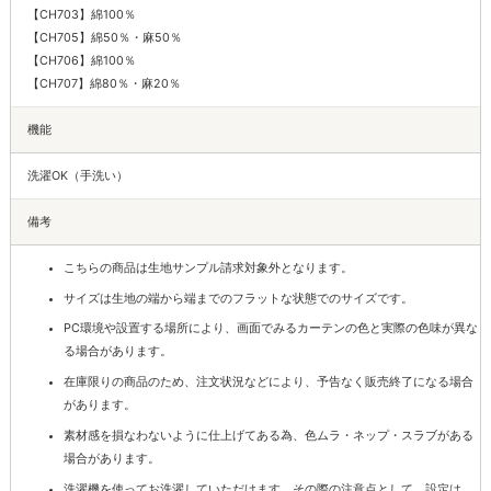
【CH703】綿100％
【CH705】綿50％・麻50％
【CH706】綿100％
【CH707】綿80％・麻20％
機能
洗濯OK（手洗い）
備考
こちらの商品は生地サンプル請求対象外となります。
サイズは生地の端から端までのフラットな状態でのサイズです。
PC環境や設置する場所により、画面でみるカーテンの色と実際の色味が異な
る場合があります。
在庫限りの商品のため、注文状況などにより、予告なく販売終了になる場合
があります。
素材感を損なわないように仕上げてある為、色ムラ・ネップ・スラブがある
場合があります。
洗濯機を使ってお洗濯していただけます。その際の注意点として、設定は