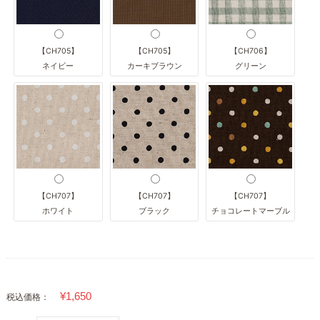
【CH705】
【CH705】
【CH706】
ネイビー
カーキブラウン
グリーン
【CH707】
【CH707】
【CH707】
ホワイト
ブラック
チョコレートマーブル
税込価格：