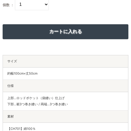
個数 ：
サイズ
約幅100cm×丈50cm
仕様
上部…ロッドポケット（袋縫い）仕上げ
下部…裾3つ巻き縫い / 両端…3つ巻き縫い
素材
【CH701】綿100％