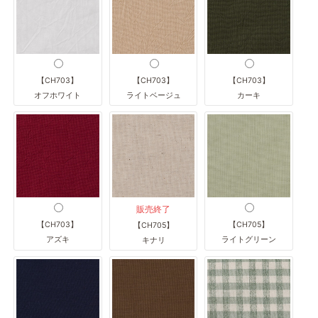
【CH703】
【CH703】
【CH703】
オフホワイト
ライトベージュ
カーキ
販売終了
【CH703】
【CH705】
【CH705】
アズキ
ライトグリーン
キナリ