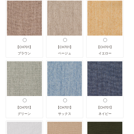
【CH701】
【CH701】
【CH701】
ブラウン
ベージュ
イエロー
【CH701】
【CH701】
【CH701】
グリーン
サックス
ネイビー