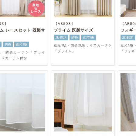
03】
【AB503】
【AB50
ム レースセット 既製サ
プライム 既製サイズ
フォギ
洗濯OK
防炎
遮光1級
洗濯OK
防炎
遮光1級
遮光1級・防炎既製サイズカーテン
遮光1級
「プライム」
「フォギ
級・防炎カーテン「プライ
ースカーテン付き