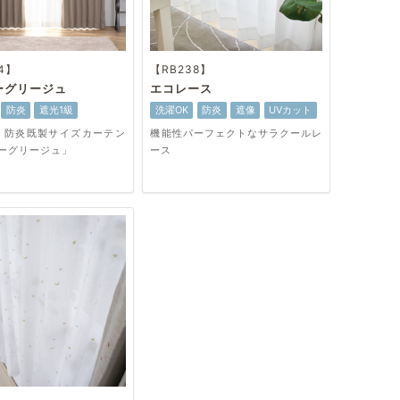
4】
【RB238】
ーグリージュ
エコレース
防炎
遮光1級
洗濯OK
防炎
遮像
UVカット
・防炎既製サイズカーテン
機能性パーフェクトなサラクールレ
ーグリージュ」
ース