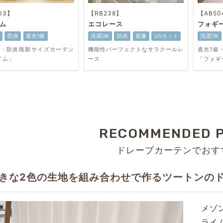
03】
【RB238】
【AB50
ム
エコレース
フォギ
防炎
遮光1級
洗濯OK
防炎
遮像
UVカット
洗濯OK
級・防炎既製サイズカーテン
機能性パーフェクトなサラクールレ
遮光1級
イム」
ース
「フォギ
RECOMMENDED 
ドレープカーテンでおす
きな2色の生地を組み合わせで作るツートンの
メゾ
ライム