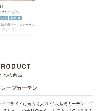
4】
ーグリージュ
防炎
遮光1級
・防炎既製サイズカーテン
ーグリージュ」
PRODUCT
すめの商品
ドレープカーテン
ンドプライムは当店で人気の1級遮光カーテン「プ
-Prime-」の全18色から、お好きな2色の生地を