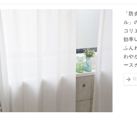
「防
ル」
コリ
効率
ふん
わや
ース