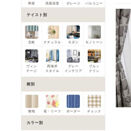
和室
洗面浴室
ガレージ
バルコニー
テイスト別
北欧
ナチュラル
モダン
モノトーン
ヴィン
西海岸
グレー
ブルッ
テージ
スタイル
インテリア
クリン
柄別
無地
花・リーフ
ボーダー
チェック
カラー別