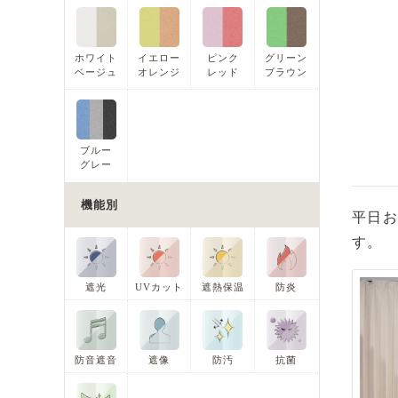
ホワイト
イエロー
ピンク
グリーン
ベージュ
オレンジ
レッド
ブラウン
ブルー
グレー
機能別
平日お
す。
遮光
UVカット
遮熱保温
防炎
防音遮音
遮像
防汚
抗菌