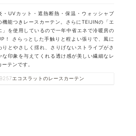
炎・UVカット・遮熱断熱・保温・ウォッシャブ
の機能つきレースカーテン。さらにTEIJINの「エ
エ」を使用しているので一年中省エネで冷暖房の
UP！ さらっとした手触りと程よい張りで、風に
わりとやさしく揺れ、さりげないストライプがさ
かな印象を与えてくれる透け感が美しい繊細なレ
カーテンです。
RB257エコスラットのレースカーテン