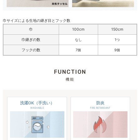
巾サイズによる生地の継ぎ目とフック数
巾
100cm
150cm
巾継ぎの数
なし
1つ
フックの数
7個
9個
FUNCTION
機能
洗濯OK（手洗い）
防炎
WASHABLE
FIRE RETARDANT