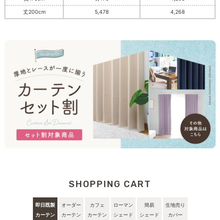
丈200cm
5,478
4,268
SHOPPING CART
即日既製
オーダー
カフェ
ローマン
簡易
生地売り
カーテン
カーテン
カーテン
シェード
シェード
カバー