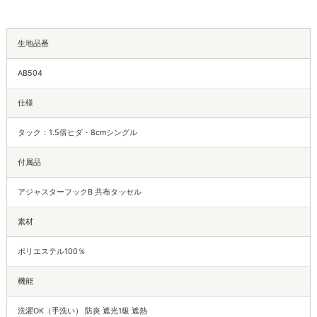
生地品番
AB504
仕様
タック：1.5倍ヒダ・8cmシングル
付属品
アジャスターフックB 共布タッセル
素材
ポリエステル100％
機能
洗濯OK（手洗い） 防炎 遮光1級 遮熱