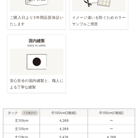
ご購入日より3年間品質保証い
イメージ違いを防ぐためカラー
たします
サンプルご用意
国内縫製
MADE IN JAPAN
安心安全の国内縫製と、職人に
よる丁寧な縫製
タック
巾100cm[2枚組]
巾150cm[1枚組]
1.5倍ひだ
丈105cm
4,268
ー
丈135cm
4,268
ー
丈178cm
5,478
4,268