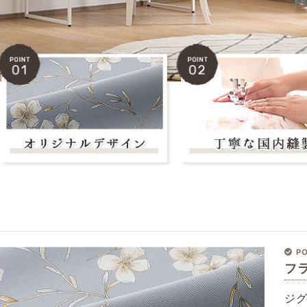
PO
フ
ジ