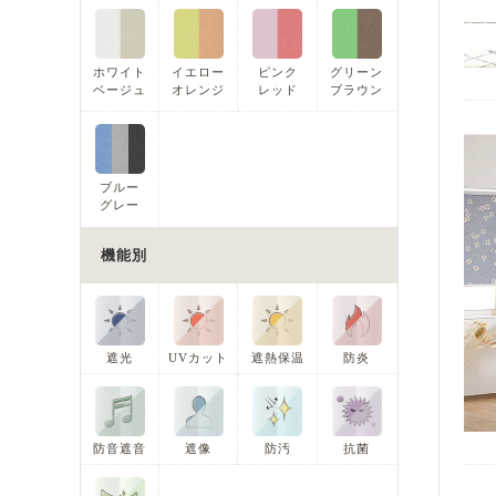
ホワイト
イエロー
ピンク
グリーン
ベージュ
オレンジ
レッド
ブラウン
ブルー
グレー
機能別
遮光
UVカット
遮熱保温
防炎
防音遮音
遮像
防汚
抗菌