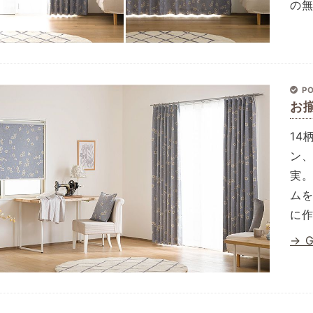
の
PO
お
1
ン
実
ム
に
→ 