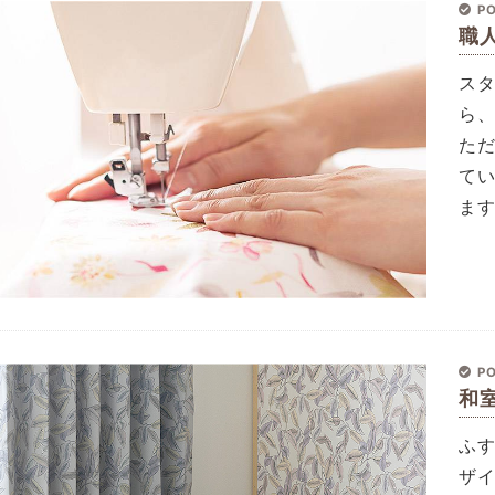
PO
職
ス
ら
た
て
ま
PO
和
ふす
ザ