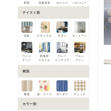
和室
洗面浴室
ガレージ
バルコニー
テイスト別
北欧
ナチュラル
モダン
モノトーン
ヴィン
西海岸
グレー
ブルッ
テージ
スタイル
インテリア
クリン
柄別
無地
花・リーフ
ボーダー
チェック
カラー別