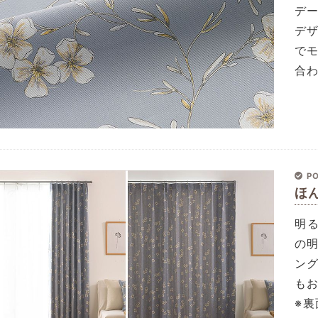
デ
デ
で
合
PO
ほ
明
の
ン
も
※