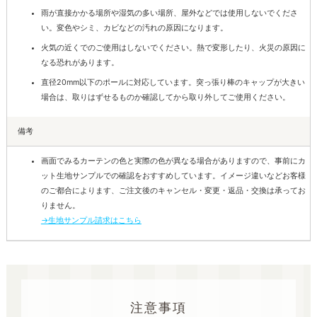
雨が直接かかる場所や湿気の多い場所、屋外などでは使用しないでくださ
い。変色やシミ、カビなどの汚れの原因になります。
火気の近くでのご使用はしないでください。熱で変形したり、火災の原因に
なる恐れがあります。
直径20mm以下のポールに対応しています。突っ張り棒のキャップが大きい
場合は、取りはずせるものか確認してから取り外してご使用ください。
備考
画面でみるカーテンの色と実際の色が異なる場合がありますので、事前にカ
ット生地サンプルでの確認をおすすめしています。イメージ違いなどお客様
のご都合によります、ご注文後のキャンセル・変更・返品・交換は承ってお
りません。
→生地サンプル請求はこちら
注意事項