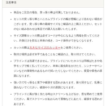
注意事項
単品をご注文の場合、突っ張り棒は付属しておりません。
セットの突っ張り棒とハニカムブラインドの幅が窓幅により合わない場合が
ございます。突っ張り棒の最縮サイズをご確認の上ご購入ください。セット
のない組み合わせは単品での購入をお願いいたします。
サイズ調整カットの際は必ずコードが中心になるよう両端を切ってくださ
い。片側だけを切ると本体の傾き、コード操作ができなくなります。
大きなサイズのカッター
カットの際は
をご使用ください。
取付け場所は必ず水平であることをご確認の上、取り付けてください。
ブラインドは洗濯できません。ブラインドについたホコリは羽根ばたきや化
学モップで軽く払ってください。本体に殺虫剤をかけたり、シンナーやベン
ジンなどの揮発性のあるもので拭いたりしないでください。変質や変色の原
因になります。
強い力で引っ張ると落下や破損する恐れがあります。振り回すなど、乱暴に
扱わないでください。破損やケガの原因になります。
ブラインドに風が強く当たる時はスクリーンを上げるか、窓を閉めてご使用
ください。風でスクリーンがあおられて置物などにあたり、破損する恐れが
あります。