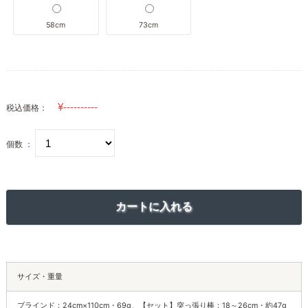
58cm
73cm
税込価格：
個数 ：
サイズ・重量
ブラインド：24cm×110cm・69g、【セット】突っ張り棒：18～26cm・約47g