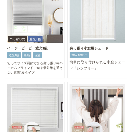
突っ張り小窓用シェード
イージービービー遮光1級
20～100cm
遮光1級
断熱
保温
簡単に取り付けられる小窓シェー
切ってサイズ調節できる突っ張り棒ハ
ニカムブラインド、光や紫外線を通さ
ド「シンプリー」
ない遮光1級タイプ