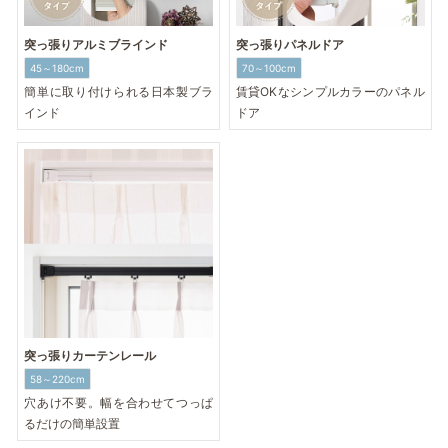
突っ張りアルミブラインド
突っ張りパネルドア
45～180cm
70～100cm
簡単に取り付けられる日本製ブラ
賃貸OKなシンプルカラーのパネル
インド
ドア
突っ張りカーテンレール
58～220cm
穴あけ不要。幅を合わせてつっぱ
るだけの簡単設置