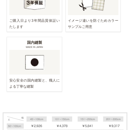
ご購入日より3年間品質保証い
イメージ違いを防ぐためカラー
たします
サンプルご用意
国内縫製
MADE IN JAPAN
安心安全の国内縫製と、職人に
よる丁寧な縫製