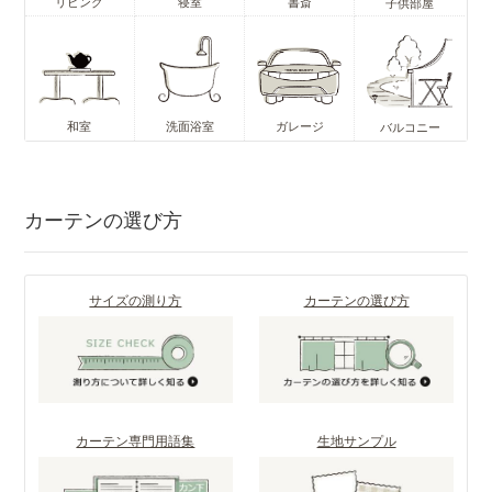
リビング
寝室
書斎
子供部屋
和室
洗面浴室
ガレージ
バルコニー
カーテンの選び方
サイズの測り方
カーテンの選び方
カーテン専門用語集
生地サンプル