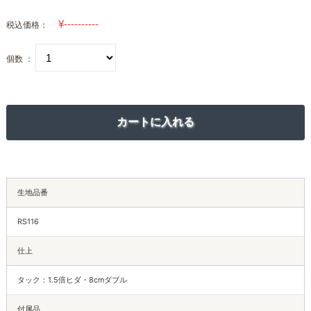
税込価格：
個数 ：
生地品番
RS116
仕上
タック：1.5倍ヒダ・8cmダブル
付属品