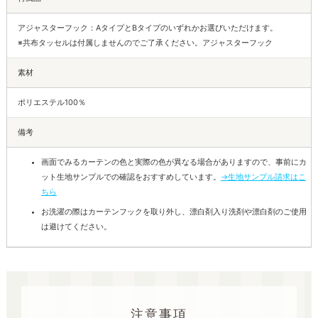
アジャスターフック：AタイプとBタイプのいずれかお選びいただけます。
※共布タッセルは付属しませんのでご了承ください。アジャスターフック
素材
ポリエステル100％
備考
画面でみるカーテンの色と実際の色が異なる場合がありますので、事前にカ
ット生地サンプルでの確認をおすすめしています。
→生地サンプル請求はこ
ちら
お洗濯の際はカーテンフックを取り外し、漂白剤入り洗剤や漂白剤のご使用
は避けてください。
注意事項