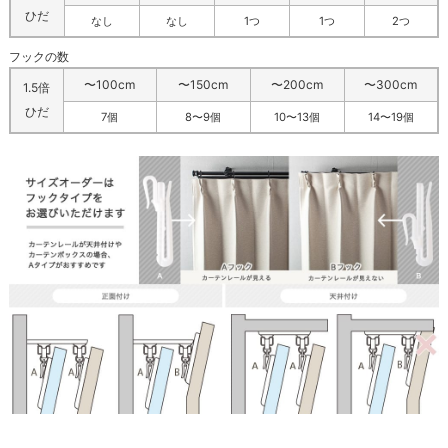
ひだ
なし
なし
1つ
1つ
2つ
フックの数
〜100cm
〜150cm
〜200cm
〜300cm
1.5倍
ひだ
7個
8〜9個
10〜13個
14〜19個