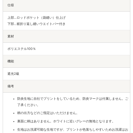
仕様
上部…ロッドポケット（袋縫い）仕上げ
下部…裾折り返し縫いウエイトバー付き
素材
ポリエステル100％
機能
遮光2級
備考
防炎生地に自社でプリントをしているため、防炎マークは付属しません。ご
了承ください。
柄の出方などのご指定はいただけません。
裏面に柄はありません。ホワイトに近いグレーの無地となります。
生地はお洗濯可能な生地ですが、プリントが色落ちしやすいためお洗濯はお