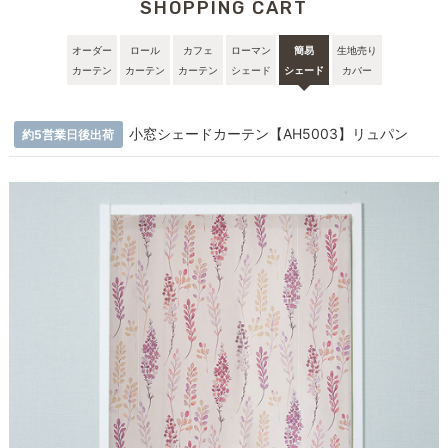
SHOPPING CART
オーダー
ロール
カフェ
ローマン
簡易
生地売り
カーテン
カーテン
カーテン
シェード
シェード
カバー
小窓シェードカーテン【AH5003】リュパン
約5営業日後出荷