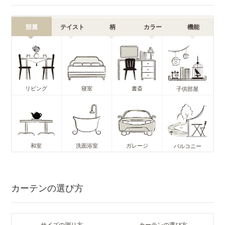
部屋
テイスト
柄
カラー
機能
リビング
寝室
書斎
子供部屋
和室
洗面浴室
ガレージ
バルコニー
カーテンの選び方
サイズの測り方
カーテンの選び方