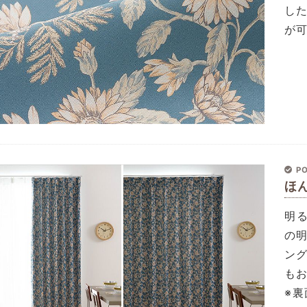
し
が
PO
ほ
明
の
ン
も
※