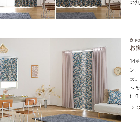
の
PO
お
1
ン
実
ム
に
→ 