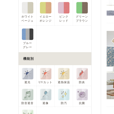
ホワイト
イエロー
ピンク
グリーン
ベージュ
オレンジ
レッド
ブラウン
ブルー
グレー
機能別
遮光
UVカット
遮熱保温
防炎
防音遮音
遮像
防汚
抗菌