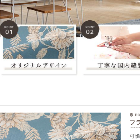
PO
フ
可