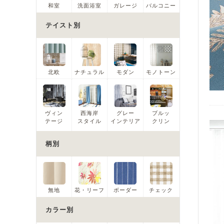
和室
洗面浴室
ガレージ
バルコニー
テイスト別
北欧
ナチュラル
モダン
モノトーン
ヴィン
西海岸
グレー
ブルッ
テージ
スタイル
インテリア
クリン
柄別
無地
花・リーフ
ボーダー
チェック
カラー別