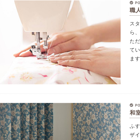
PO
職
ス
ら
た
て
ま
PO
和
ふす
ザ