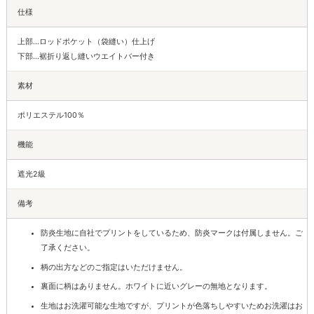
仕様
上部…ロッドポケット（袋縫い）仕上げ
下部…裾折り返し縫いウエイトバー付き
素材
ポリエステル100％
機能
遮光2級
備考
防炎生地に自社でプリントをしているため、防炎マークは付属しません。ご
了承ください。
柄の出方などのご指定はいただけません。
裏面に柄はありません。ホワイトに近いグレーの無地となります。
生地はお洗濯可能な生地ですが、プリントが色落ちしやすいためお洗濯はお