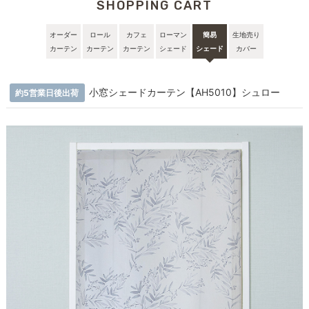
SHOPPING CART
オーダー
ロール
カフェ
ローマン
簡易
生地売り
カーテン
カーテン
カーテン
シェード
シェード
カバー
小窓シェードカーテン【AH5010】シュロー
約5営業日後出荷