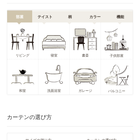
部屋
テイスト
柄
カラー
機能
リビング
寝室
書斎
子供部屋
和室
洗面浴室
ガレージ
バルコニー
カーテンの選び方