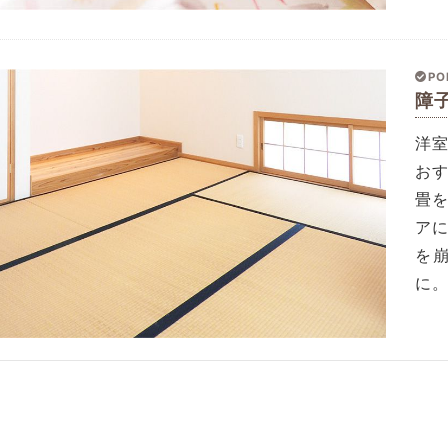
PO
障
洋
お
畳
ア
を
に