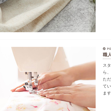
PO
職
ス
ら
た
て
ま