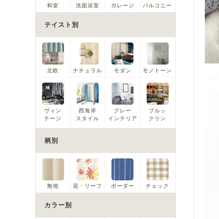
和室
洗面浴室
ガレージ
バルコニー
テイスト別
北欧
ナチュラル
モダン
モノトーン
ヴィン
西海岸
グレー
ブルッ
テージ
スタイル
インテリア
クリン
柄別
無地
花・リーフ
ボーダー
チェック
カラー別