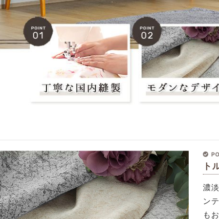
PO
ト
濃
ン
も