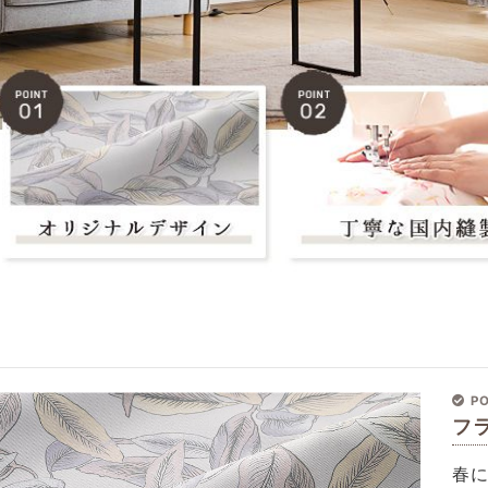
PO
フ
春