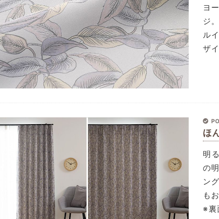
ヨ
ジ
ル
ザ
PO
ほ
明
の
ン
も
※