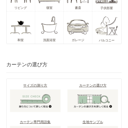
リビング
寝室
書斎
子供部屋
和室
洗面浴室
ガレージ
バルコニー
カーテンの選び方
サイズの測り方
カーテンの選び方
カーテン専門用語集
生地サンプル