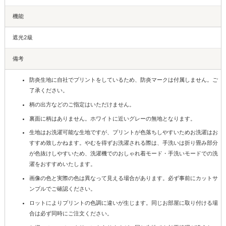
機能
遮光2級
備考
防炎生地に自社でプリントをしているため、防炎マークは付属しません。ご
了承ください。
柄の出方などのご指定はいただけません。
裏面に柄はありません。ホワイトに近いグレーの無地となります。
生地はお洗濯可能な生地ですが、プリントが色落ちしやすいためお洗濯はお
すすめ致しかねます。やむを得ずお洗濯される際は、手洗いは折り畳み部分
が色抜けしやすいため、洗濯機でのおしゃれ着モード・手洗いモードでの洗
濯をおすすめいたします。
画像の色と実際の色は異なって見える場合があります。必ず事前にカットサ
ンプルでご確認ください。
ロットによりプリントの色調に違いが生じます。同じお部屋に取り付ける場
合は必ず同時にご注文ください。